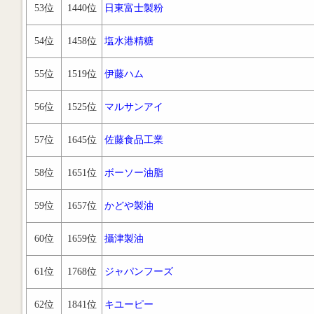
53位
1440位
日東富士製粉
54位
1458位
塩水港精糖
55位
1519位
伊藤ハム
56位
1525位
マルサンアイ
57位
1645位
佐藤食品工業
58位
1651位
ボーソー油脂
59位
1657位
かどや製油
60位
1659位
攝津製油
61位
1768位
ジャパンフーズ
62位
1841位
キユーピー