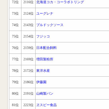
72位
2116位
北海道コカ・コーラボトリング
73位
2124位
ユーグレナ
74位
2143位
ブルドックソース
75位
2154位
フジッコ
76位
2159位
日本配合飼料
77位
2169位
増田製粉所
78位
2172位
東洋水産
79位
2186位
伊藤園
80位
2191位
山崎製パン
81位
2223位
ヱスビー食品