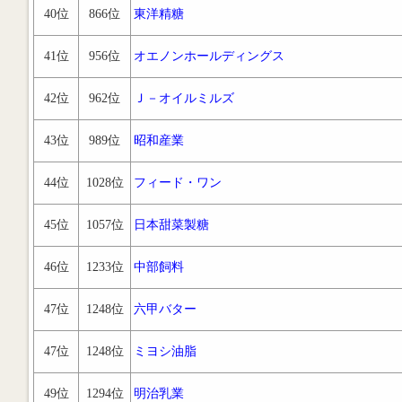
40位
866位
東洋精糖
41位
956位
オエノンホールディングス
42位
962位
Ｊ－オイルミルズ
43位
989位
昭和産業
44位
1028位
フィード・ワン
45位
1057位
日本甜菜製糖
46位
1233位
中部飼料
47位
1248位
六甲バター
47位
1248位
ミヨシ油脂
49位
1294位
明治乳業