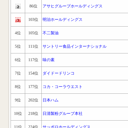
86位
アサヒグループホールディングス
103位
明治ホールディングス
4位
105位
不二製油
5位
111位
サントリー食品インターナショナル
6位
117位
味の素
7位
154位
ダイドードリンコ
8位
177位
コカ・コーラウエスト
9位
202位
日本ハム
10位
218位
日清製粉グループ本社
11位
224位
サッポロホールディングス