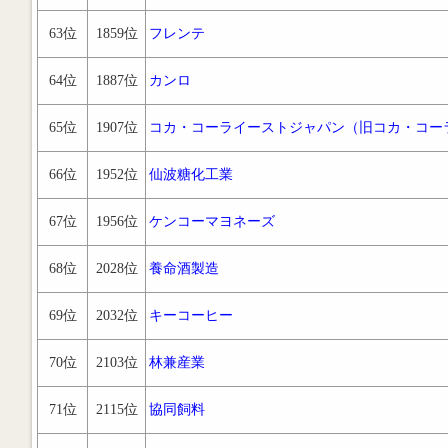
63位
1859位
フレンテ
64位
1887位
カンロ
65位
1907位
コカ・コーライーストジャパン（旧コカ・コー
66位
1952位
仙波糖化工業
67位
1956位
ケンコーマヨネーズ
68位
2028位
養命酒製造
69位
2032位
キーコーヒー
70位
2103位
林兼産業
71位
2115位
協同飼料