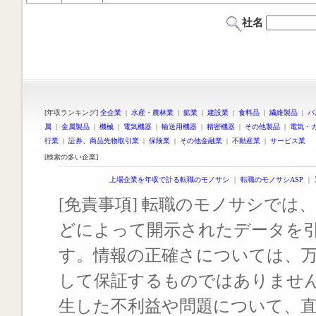
社名
[年収ランキング]
全企業
|
水産・農林業
|
鉱業
|
建設業
|
食料品
|
繊維製品
|
パ
属
|
金属製品
|
機械
|
電気機器
|
輸送用機器
|
精密機器
|
その他製品
|
電気・
行業
|
証券、商品先物取引業
|
保険業
|
その他金融業
|
不動産業
|
サービス業
[検索の多い企業]
上場企業を年収で計る転職のモノサシ
｜
転職のモノサシASP
｜
[免責事項] 転職のモノサシでは、
どによって開示されたデータを
す。情報の正確さについては、
して保証するものではありませ
生した不利益や問題について、