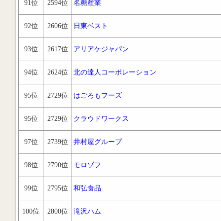
91位
2594位
名糖産業
92位
2606位
日東ベスト
93位
2617位
アリアケジャパン
94位
2624位
北の達人コーポレーション
95位
2729位
はごろもフーズ
95位
2729位
クラウドワークス
97位
2739位
井村屋グループ
98位
2790位
モロゾフ
99位
2795位
和弘食品
100位
2800位
滝沢ハム