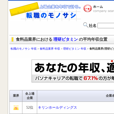
社名
食料品業界における
理研ビタミン
の平均年収位置
転職のモノサシ 年収
>
食料品業界 年収
>
理研ビタミン 年収
>
食料品業界(理研ビ
全上場
業界
企業
企業
52位
キリンホールディングス