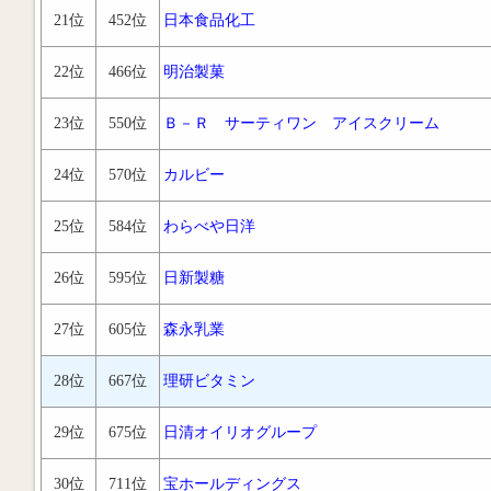
21位
452位
日本食品化工
22位
466位
明治製菓
23位
550位
Ｂ－Ｒ サーティワン アイスクリーム
24位
570位
カルビー
25位
584位
わらべや日洋
26位
595位
日新製糖
27位
605位
森永乳業
28位
667位
理研ビタミン
29位
675位
日清オイリオグループ
30位
711位
宝ホールディングス