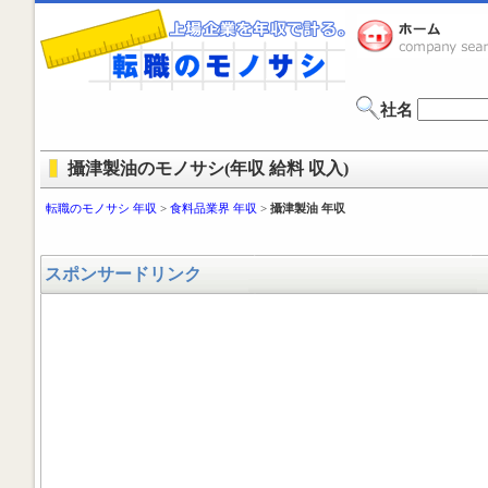
社名
攝津製油のモノサシ(年収 給料 収入)
転職のモノサシ 年収
>
食料品業界 年収
>
攝津製油 年収
スポンサードリンク