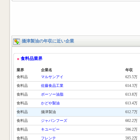
攝津製油の年収に近い企業
食料品業界
業界
企業名
年収
食料品
マルサンアイ
625.5万
食料品
佐藤食品工業
614.3万
食料品
ボーソー油脂
613.8万
食料品
かどや製油
613.4万
食料品
攝津製油
612.7万
食料品
ジャパンフーズ
602.2万
食料品
キユーピー
596.2万
食料品
フレンテ
595.2万