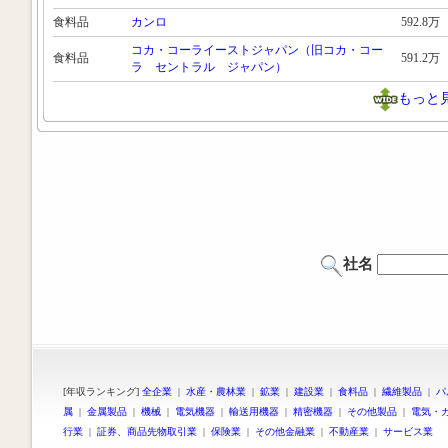
食料品
カンロ
592.8万
コカ・コーライーストジャパン（旧コカ・コー
食料品
591.2万
ラ セントラル ジャパン）
もっと
社名
[年収ランキング]
全企業
|
水産・農林業
|
鉱業
|
建設業
|
食料品
|
繊維製品
|
パ
属
|
金属製品
|
機械
|
電気機器
|
輸送用機器
|
精密機器
|
その他製品
|
電気・
行業
|
証券、商品先物取引業
|
保険業
|
その他金融業
|
不動産業
|
サービス業