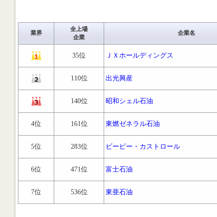
全上場
業界
企業名
企業
35位
ＪＸホールディングス
110位
出光興産
140位
昭和シェル石油
4位
161位
東燃ゼネラル石油
5位
283位
ビーピー・カストロール
6位
471位
富士石油
7位
536位
東亜石油