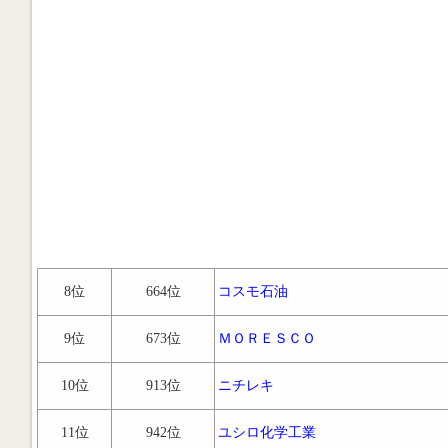
8位
664位
コスモ石油
9位
673位
ＭＯＲＥＳＣＯ
10位
913位
ニチレキ
11位
942位
ユシロ化学工業