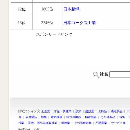
12位
1805位
日本精蝋
13位
2246位
日本コークス工業
スポンサードリンク
社名
[年収ランキング]
全企業
|
水産・農林業
|
鉱業
|
建設業
|
食料品
|
繊維製品
|
パ
属
|
金属製品
|
機械
|
電気機器
|
輸送用機器
|
精密機器
|
その他製品
|
電気・
行業
|
証券、商品先物取引業
|
保険業
|
その他金融業
|
不動産業
|
サービス業
[検索の多い企業]