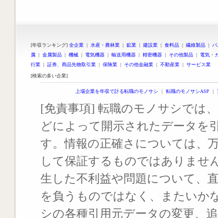
[年収ランキング]
全企業
|
水産・農林業
|
鉱業
|
建設業
|
食料品
|
繊維製品
|
パ
属
|
金属製品
|
機械
|
電気機器
|
輸送用機器
|
精密機器
|
その他製品
|
電気・
行業
|
証券、商品先物取引業
|
保険業
|
その他金融業
|
不動産業
|
サービス業
[検索の多い企業]
上場企業を年収で計る転職のモノサシ
｜
転職のモノサシASP
｜
[免責事項] 転職のモノサシでは、
どによって開示されたデータを
す。情報の正確さについては、
して保証するものではありませ
生した不利益や問題について、
を負うものではなく、またいか
シの各種引用元データの変更、