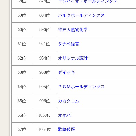
58位
874位
エンバイオ・ホールディングス
59位
894位
バルクホールディングス
60位
896位
神戸天然物化学
61位
921位
タナベ経営
62位
954位
オリジナル設計
63位
968位
ダイセキ
64位
995位
ＰＧＭホールディングス
65位
996位
カカクコム
66位
1050位
オオバ
67位
1064位
歌舞伎座