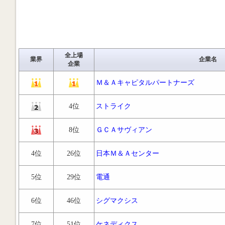
全上場
業界
企業名
企業
Ｍ＆Ａキャピタルパートナーズ
4位
ストライク
8位
ＧＣＡサヴィアン
4位
26位
日本Ｍ＆Ａセンター
5位
29位
電通
6位
46位
シグマクシス
7位
51位
ケネディクス