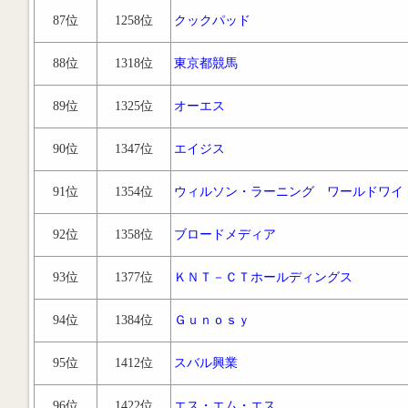
87位
1258位
クックパッド
88位
1318位
東京都競馬
89位
1325位
オーエス
90位
1347位
エイジス
91位
1354位
ウィルソン・ラーニング ワールドワイ
92位
1358位
ブロードメディア
93位
1377位
ＫＮＴ－ＣＴホールディングス
94位
1384位
Ｇｕｎｏｓｙ
95位
1412位
スバル興業
96位
1422位
エス・エム・エス