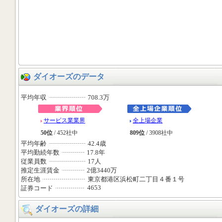
ダイオーズのデータ
平均年収
708.3万
サービス業業界
全上場企業
50位
/ 452社中
809位
/ 3908社中
平均年齢
42.4歳
平均勤続年数
17.8年
従業員数
17人
推定生涯賃金
2億3440万
所在地
東京都港区浜松町二丁目４番１号
4653
証券コード
ダイオーズの詳細