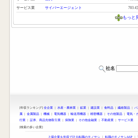
サービス業
サイバーエージェント
703.
もっと
社名
[年収ランキング]
全企業
|
水産・農林業
|
鉱業
|
建設業
|
食料品
|
繊維製品
|
パ
属
|
金属製品
|
機械
|
電気機器
|
輸送用機器
|
精密機器
|
その他製品
|
電気・
行業
|
証券、商品先物取引業
|
保険業
|
その他金融業
|
不動産業
|
サービス業
[検索の多い企業]
上場企業を年収で計る転職のモノサシ
｜
転職のモノサシASP
｜