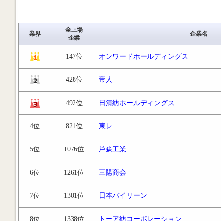
全上場
業界
企業名
企業
147位
オンワードホールディングス
428位
帝人
492位
日清紡ホールディングス
4位
821位
東レ
5位
1076位
芦森工業
6位
1261位
三陽商会
7位
1301位
日本バイリーン
8位
1338位
トーア紡コーポレーション