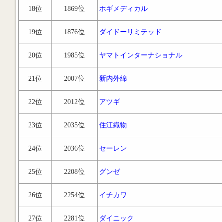
18位
1869位
ホギメディカル
19位
1876位
ダイドーリミテッド
20位
1985位
ヤマトインターナショナル
21位
2007位
新内外綿
22位
2012位
アツギ
23位
2035位
住江織物
24位
2036位
セーレン
25位
2208位
グンゼ
26位
2254位
イチカワ
27位
2281位
ダイニック