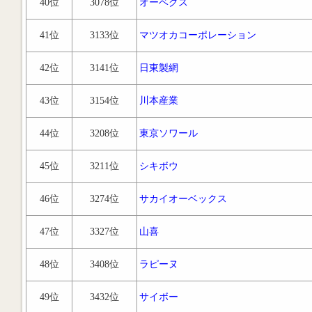
40位
3078位
オーベクス
41位
3133位
マツオカコーポレーション
42位
3141位
日東製網
43位
3154位
川本産業
44位
3208位
東京ソワール
45位
3211位
シキボウ
46位
3274位
サカイオーベックス
47位
3327位
山喜
48位
3408位
ラピーヌ
49位
3432位
サイボー