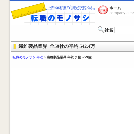
社名
繊維製品業界 全59社の平均 542.4万
転職のモノサシ 年収
>
繊維製品業界 年収 (1位～59位)