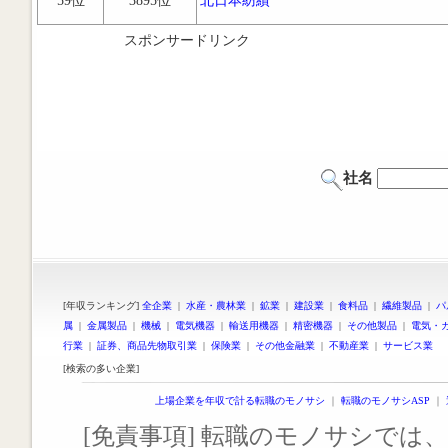
59位
3895位
北日本紡績
スポンサードリンク
社名
[年収ランキング]
全企業
|
水産・農林業
|
鉱業
|
建設業
|
食料品
|
繊維製品
|
パ
属
|
金属製品
|
機械
|
電気機器
|
輸送用機器
|
精密機器
|
その他製品
|
電気・
行業
|
証券、商品先物取引業
|
保険業
|
その他金融業
|
不動産業
|
サービス業
[検索の多い企業]
上場企業を年収で計る転職のモノサシ
｜
転職のモノサシASP
｜
[免責事項] 転職のモノサシでは、