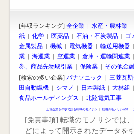
[年収ランキング]
全企業
|
水産・農林業
紙
|
化学
|
医薬品
|
石油・石炭製品
|
ゴ
金属製品
|
機械
|
電気機器
|
輸送用機器
業
|
海運業
|
空運業
|
倉庫・運輸関連業
券、商品先物取引業
|
保険業
|
その他金
[検索の多い企業]
パナソニック
|
三菱瓦斯
田自動織機
|
シマノ
|
日本製紙
|
大林組
食品ホールディングス
|
北陸電気工事
上場企業を年収で計る転職のモノサシ
｜
転職のモノサシASP
｜
[免責事項] 転職のモノサシでは、
どによって開示されたデータを