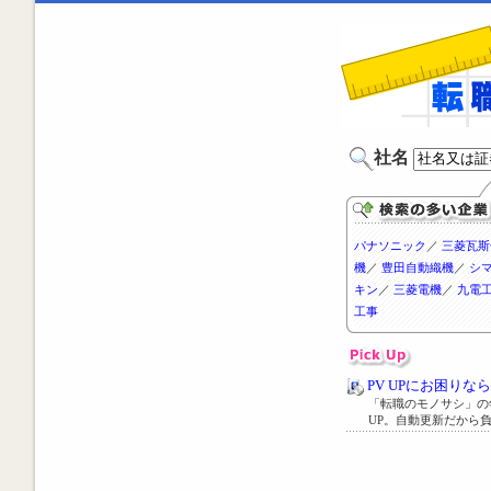
社名
パナソニック
／
三菱瓦斯
機
／
豊田自動織機
／
シ
キン
／
三菱電機
／
九電
工事
PV UPにお困りな
「転職のモノサシ」の
UP。自動更新だから