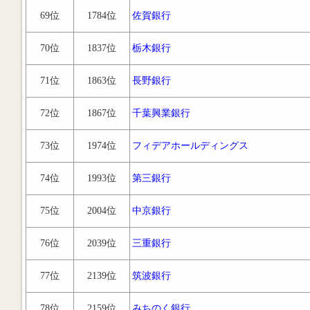
69位
1784位
佐賀銀行
70位
1837位
栃木銀行
71位
1863位
長野銀行
72位
1867位
千葉興業銀行
73位
1974位
フィデアホールディングス
74位
1993位
第三銀行
75位
2004位
中京銀行
76位
2039位
三重銀行
77位
2139位
筑波銀行
78位
2159位
みちのく銀行