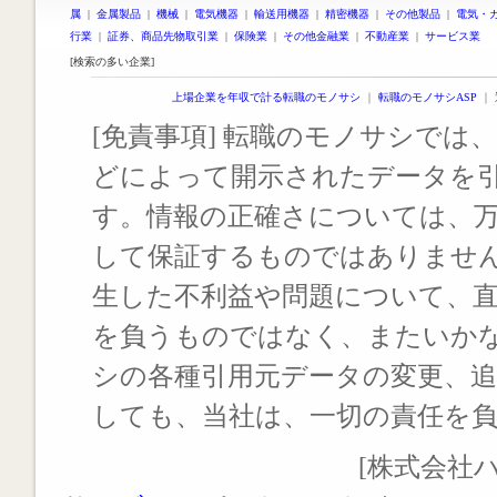
属
|
金属製品
|
機械
|
電気機器
|
輸送用機器
|
精密機器
|
その他製品
|
電気・
行業
|
証券、商品先物取引業
|
保険業
|
その他金融業
|
不動産業
|
サービス業
[検索の多い企業]
上場企業を年収で計る転職のモノサシ
｜
転職のモノサシASP
｜
[免責事項] 転職のモノサシでは、
どによって開示されたデータを
す。情報の正確さについては、
して保証するものではありませ
生した不利益や問題について、
を負うものではなく、またいか
シの各種引用元データの変更、
しても、当社は、一切の責任を
[株式会社