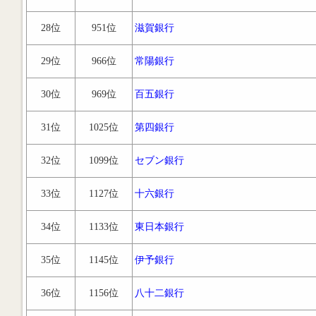
28位
951位
滋賀銀行
29位
966位
常陽銀行
30位
969位
百五銀行
31位
1025位
第四銀行
32位
1099位
セブン銀行
33位
1127位
十六銀行
34位
1133位
東日本銀行
35位
1145位
伊予銀行
36位
1156位
八十二銀行