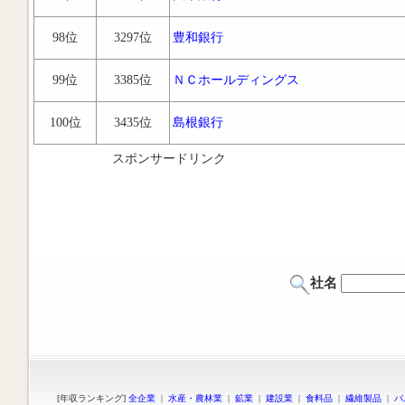
98位
3297位
豊和銀行
99位
3385位
ＮＣホールディングス
100位
3435位
島根銀行
スポンサードリンク
社名
[年収ランキング]
全企業
|
水産・農林業
|
鉱業
|
建設業
|
食料品
|
繊維製品
|
パ