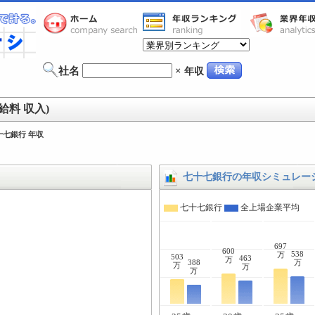
社名
×
年収
給料 収入)
十七銀行 年収
七十七銀行の年収シミュレー
七十七銀行
全上場企業平均
697
600
538
万
503
463
万
388
万
万
万
万