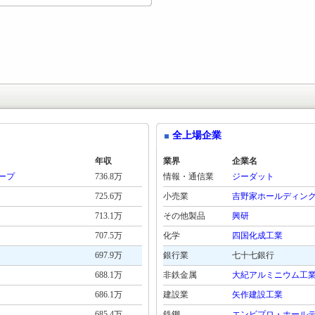
全上場企業
年収
業界
企業名
ープ
736.8万
情報・通信業
ジーダット
725.6万
小売業
吉野家ホールディン
713.1万
その他製品
興研
707.5万
化学
四国化成工業
697.9万
銀行業
七十七銀行
688.1万
非鉄金属
大紀アルミニウム工
686.1万
建設業
矢作建設工業
685.4万
鉄鋼
エンビプロ・ホール