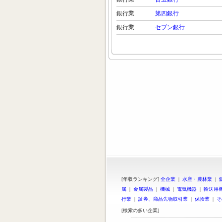
銀行業
第四銀行
銀行業
セブン銀行
[年収ランキング]
全企業
|
水産・農林業
|
属
|
金属製品
|
機械
|
電気機器
|
輸送用
行業
|
証券、商品先物取引業
|
保険業
|
そ
[検索の多い企業]