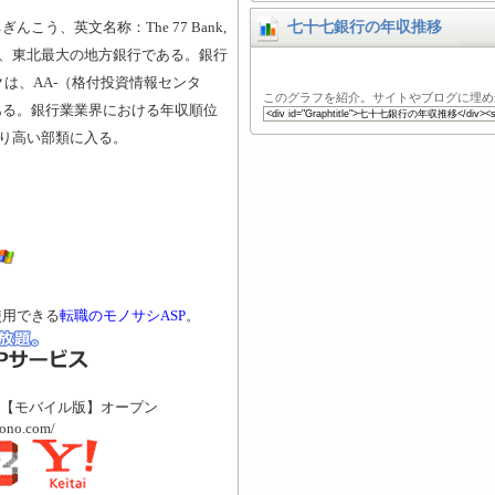
う、英文名称：The 77 Bank,
七十七銀行の年収推移
く、東北最大の地方銀行である。銀行
クは、AA-（格付投資情報センタ
このグラフを紹介。サイトやブログに埋め
ある。銀行業業界における年収順位
より高い部類に入る。
使用できる
転職のモノサシASP
。
【モバイル版】オープン
mono.com/