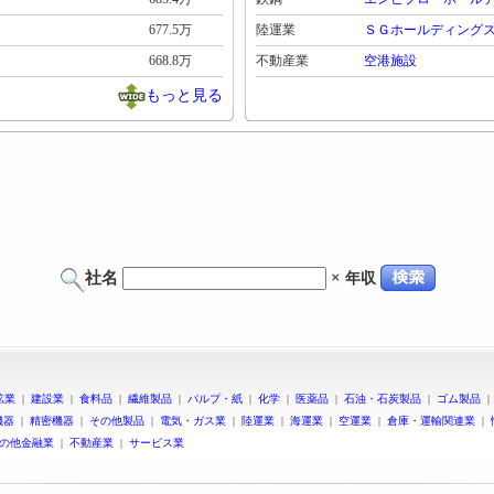
677.5万
陸運業
ＳＧホールディング
668.8万
不動産業
空港施設
もっと見る
社名
×
年収
鉱業
|
建設業
|
食料品
|
繊維製品
|
パルプ・紙
|
化学
|
医薬品
|
石油・石炭製品
|
ゴム製品
機器
|
精密機器
|
その他製品
|
電気・ガス業
|
陸運業
|
海運業
|
空運業
|
倉庫・運輸関連業
|
の他金融業
|
不動産業
|
サービス業