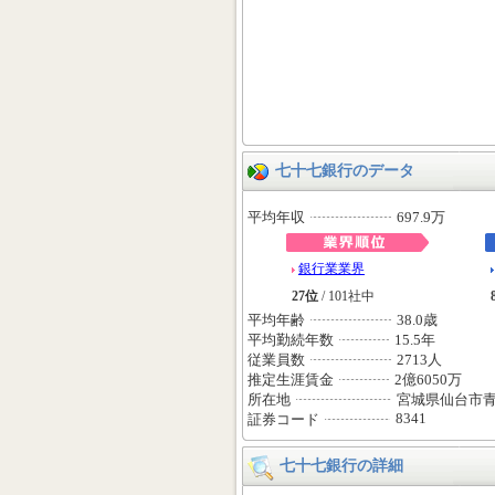
七十七銀行のデータ
平均年収
697.9万
銀行業業界
27位
/ 101社中
平均年齢
38.0歳
平均勤続年数
15.5年
従業員数
2713人
推定生涯賃金
2億6050万
所在地
宮城県仙台市
8341
証券コード
七十七銀行の詳細