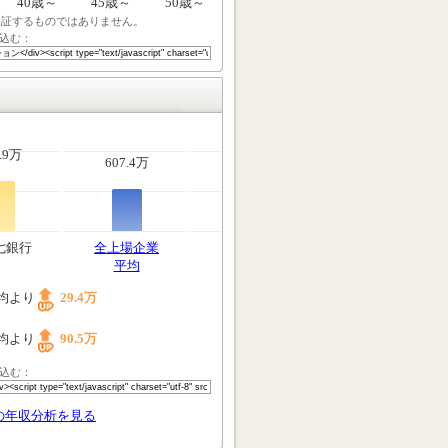
40歳～
45歳～
50歳～
保証するものではありません。
込む：
.9万
607.4万
七銀行
全上場企業
平均
均より
29.4万
均より
90.5万
込む：
の年収分析を見る