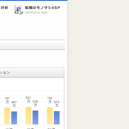
ション
811
795
787
万
626
万
万
613
607
万
万
万