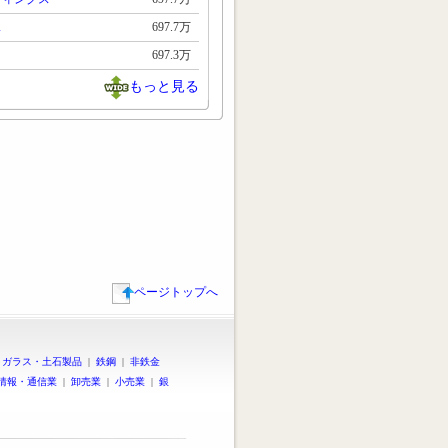
ス
697.7万
697.3万
もっと見る
ページトップへ
|
ガラス・土石製品
|
鉄鋼
|
非鉄金
情報・通信業
|
卸売業
|
小売業
|
銀