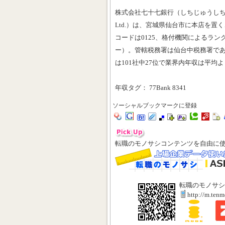
株式会社七十七銀行（しちじゅうしちぎんこ
Ltd.）は、宮城県仙台市に本店を置
コードは0125、格付機関によるラン
ー）。管轄税務署は仙台中税務署で
は101社中27位で業界内年収は平均
年収タグ： 77Bank 8341
ソーシャルブックマークに登録
転職のモノサシコンテンツを自由に
転職のモノサシ
http://m.ten