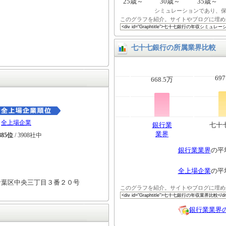
25歳～
30歳～
35歳～
シミュレーションであり、
このグラフを紹介。サイトやブログに埋め
七十七銀行の所属業界比較
697
668.5万
全上場企業
銀行業
七十
業界
885位
/ 3908社中
銀行業業界
の平
全上場企業
の平
青葉区中央三丁目３番２０号
このグラフを紹介。サイトやブログに埋め
銀行業業界