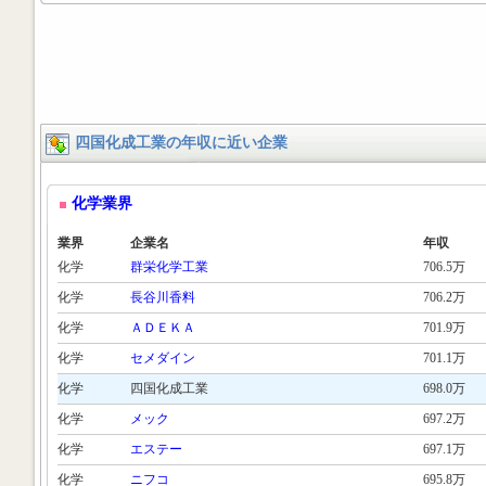
四国化成工業の年収に近い企業
化学業界
業界
企業名
年収
化学
群栄化学工業
706.5万
化学
長谷川香料
706.2万
化学
ＡＤＥＫＡ
701.9万
化学
セメダイン
701.1万
化学
四国化成工業
698.0万
化学
メック
697.2万
化学
エステー
697.1万
化学
ニフコ
695.8万