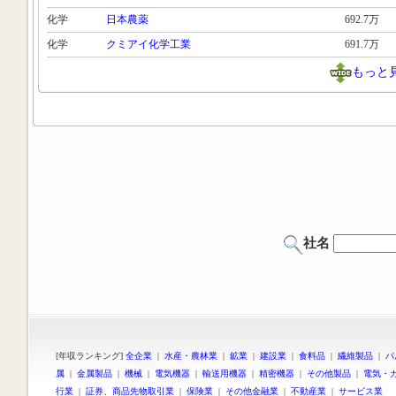
化学
日本農薬
692.7万
化学
クミアイ化学工業
691.7万
もっと
社名
[年収ランキング]
全企業
|
水産・農林業
|
鉱業
|
建設業
|
食料品
|
繊維製品
|
パ
属
|
金属製品
|
機械
|
電気機器
|
輸送用機器
|
精密機器
|
その他製品
|
電気・
行業
|
証券、商品先物取引業
|
保険業
|
その他金融業
|
不動産業
|
サービス業