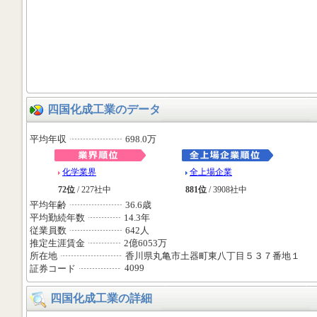
四国化成工業のデータ
平均年収
698.0万
化学業界
全上場企業
72位
/ 227社中
881位
/ 3908社中
平均年齢
36.6歳
平均勤続年数
14.3年
従業員数
642人
推定生涯賃金
2億6053万
所在地
香川県丸亀市土器町東八丁目５３７番地１
4099
証券コード
四国化成工業の詳細