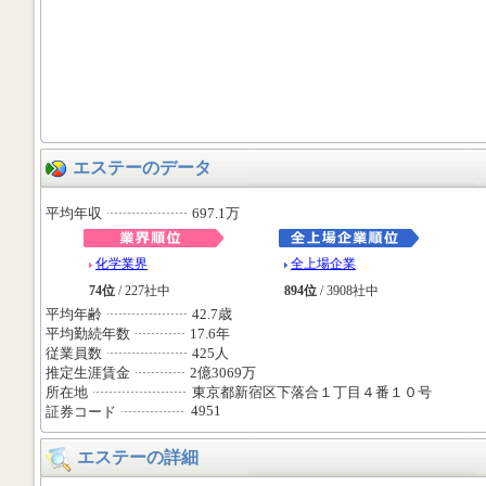
エステーのデータ
平均年収
697.1万
化学業界
全上場企業
74位
/ 227社中
894位
/ 3908社中
平均年齢
42.7歳
平均勤続年数
17.6年
従業員数
425人
推定生涯賃金
2億3069万
所在地
東京都新宿区下落合１丁目４番１０号
4951
証券コード
エステーの詳細