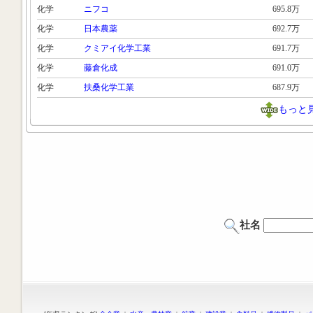
化学
ニフコ
695.8万
化学
日本農薬
692.7万
化学
クミアイ化学工業
691.7万
化学
藤倉化成
691.0万
化学
扶桑化学工業
687.9万
もっと
社名