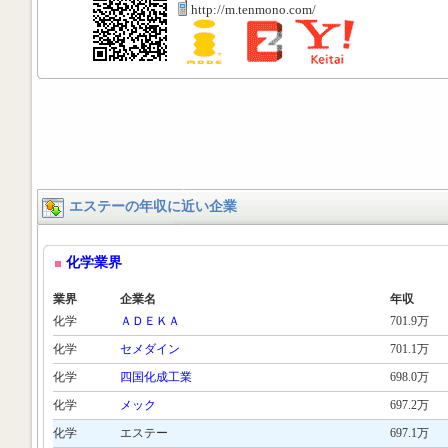
http://m.tenmono.com/
エステーの年収に近い企業
化学業界
業界
企業名
年収
化学
ＡＤＥＫＡ
701.9万
化学
セメダイン
701.1万
化学
四国化成工業
698.0万
化学
メック
697.2万
化学
エステー
697.1万