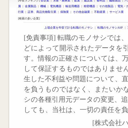
[年収ランキング]
全企業
|
水産・農林業
|
鉱業
|
建設業
|
食料品
|
繊維製品
|
パ
属
|
金属製品
|
機械
|
電気機器
|
輸送用機器
|
精密機器
|
その他製品
|
電気・
行業
|
証券、商品先物取引業
|
保険業
|
その他金融業
|
不動産業
|
サービス業
[検索の多い企業]
上場企業を年収で計る転職のモノサシ
｜
転職のモノサシASP
｜
[免責事項] 転職のモノサシでは、
どによって開示されたデータを
す。情報の正確さについては、
して保証するものではありませ
生した不利益や問題について、
を負うものではなく、またいか
シの各種引用元データの変更、
しても、当社は、一切の責任を
[株式会社