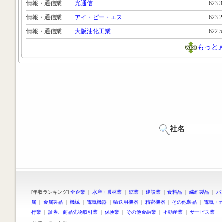
情報・通信業
光通信
623.
情報・通信業
アイ・ピー・エス
623.
情報・通信業
大阪油化工業
622.
もっと
社名
[年収ランキング]
全企業
|
水産・農林業
|
鉱業
|
建設業
|
食料品
|
繊維製品
|
パ
属
|
金属製品
|
機械
|
電気機器
|
輸送用機器
|
精密機器
|
その他製品
|
電気・
行業
|
証券、商品先物取引業
|
保険業
|
その他金融業
|
不動産業
|
サービス業