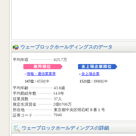
ウェーブロックホールディングスのデータ
平均年収
625.7万
情報・通信業業界
全上場企業
147位
/ 455社中
1521位
/ 3908社中
平均年齢
43.8歳
平均勤続年数
14.9年
従業員数
37人
推定生涯賃金
2億0706万
所在地
東京都中央区明石町８番１号
7940
証券コード
ウェーブロックホールディングスの詳細