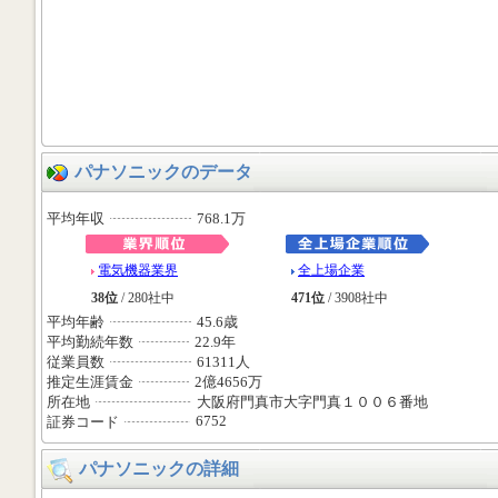
パナソニックのデータ
平均年収
768.1万
電気機器業界
全上場企業
38位
/ 280社中
471位
/ 3908社中
平均年齢
45.6歳
平均勤続年数
22.9年
従業員数
61311人
推定生涯賃金
2億4656万
所在地
大阪府門真市大字門真１００６番地
6752
証券コード
パナソニックの詳細