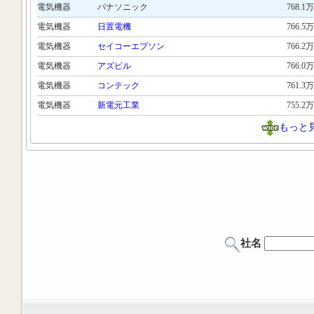
電気機器
パナソニック
768.1万
電気機器
日置電機
766.5万
電気機器
セイコーエプソン
766.2万
電気機器
アズビル
766.0万
電気機器
コンテック
761.3万
電気機器
新電元工業
755.2万
もっと
社名