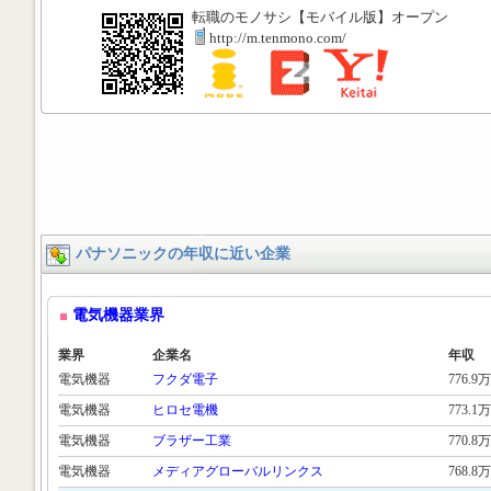
転職のモノサシ【モバイル版】オープン
http://m.tenmono.com/
パナソニックの年収に近い企業
電気機器業界
業界
企業名
年収
電気機器
フクダ電子
776.9万
電気機器
ヒロセ電機
773.1万
電気機器
ブラザー工業
770.8万
電気機器
メディアグローバルリンクス
768.8万