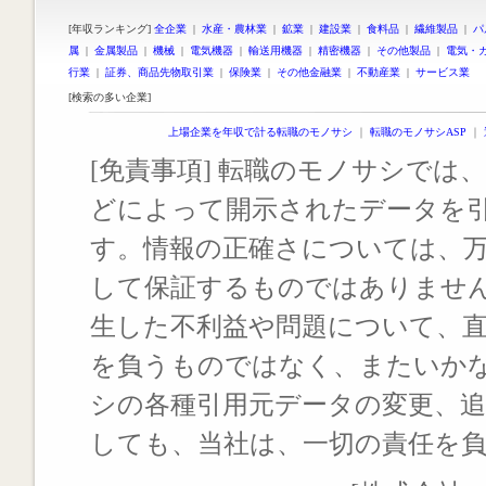
[年収ランキング]
全企業
|
水産・農林業
|
鉱業
|
建設業
|
食料品
|
繊維製品
|
パ
属
|
金属製品
|
機械
|
電気機器
|
輸送用機器
|
精密機器
|
その他製品
|
電気・
行業
|
証券、商品先物取引業
|
保険業
|
その他金融業
|
不動産業
|
サービス業
[検索の多い企業]
上場企業を年収で計る転職のモノサシ
｜
転職のモノサシASP
｜
[免責事項] 転職のモノサシでは、
どによって開示されたデータを
す。情報の正確さについては、
して保証するものではありませ
生した不利益や問題について、
を負うものではなく、またいか
シの各種引用元データの変更、
しても、当社は、一切の責任を