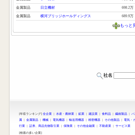
金属製品
日立機材
698.2万
金属製品
横河ブリッジホールディングス
689.9万
もっと
社名
[年収ランキング]
全企業
|
水産・農林業
|
鉱業
|
建設業
|
食料品
|
繊維製品
|
パ
属
|
金属製品
|
機械
|
電気機器
|
輸送用機器
|
精密機器
|
その他製品
|
電気・
行業
|
証券、商品先物取引業
|
保険業
|
その他金融業
|
不動産業
|
サービス業
[検索の多い企業]