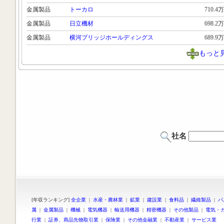
金属製品
トーカロ
710.4万
金属製品
日立機材
698.2万
金属製品
横河ブリッジホールディングス
689.9万
もっと
社名
[年収ランキング]
全企業
|
水産・農林業
|
鉱業
|
建設業
|
食料品
|
繊維製品
|
パ
属
|
金属製品
|
機械
|
電気機器
|
輸送用機器
|
精密機器
|
その他製品
|
電気・
行業
|
証券、商品先物取引業
|
保険業
|
その他金融業
|
不動産業
|
サービス業