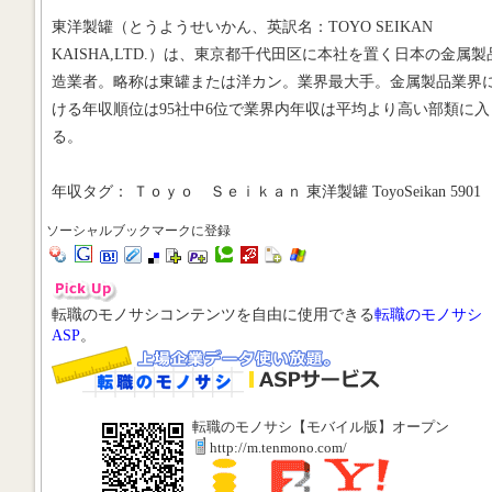
東洋製罐（とうようせいかん、英訳名：TOYO SEIKAN
KAISHA,LTD.）は、東京都千代田区に本社を置く日本の金属製
造業者。略称は東罐または洋カン。業界最大手。金属製品業界
ける年収順位は95社中6位で業界内年収は平均より高い部類に入
る。
年収タグ： Ｔｏｙｏ Ｓｅｉｋａｎ 東洋製罐 ToyoSeikan 5901
ソーシャルブックマークに登録
転職のモノサシコンテンツを自由に使用できる
転職のモノサシ
ASP
。
転職のモノサシ【モバイル版】オープン
http://m.tenmono.com/