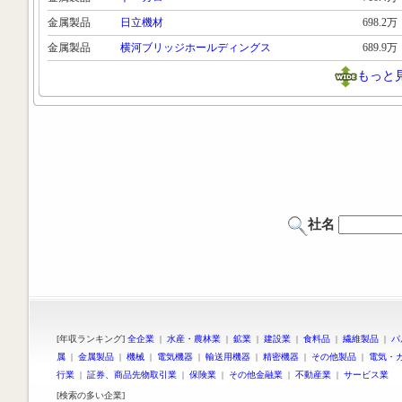
金属製品
日立機材
698.2万
金属製品
横河ブリッジホールディングス
689.9万
もっと
社名
[年収ランキング]
全企業
|
水産・農林業
|
鉱業
|
建設業
|
食料品
|
繊維製品
|
パ
属
|
金属製品
|
機械
|
電気機器
|
輸送用機器
|
精密機器
|
その他製品
|
電気・
行業
|
証券、商品先物取引業
|
保険業
|
その他金融業
|
不動産業
|
サービス業
[検索の多い企業]