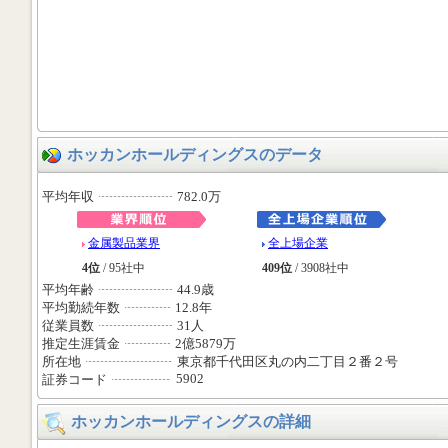
ホッカンホールディングスのデータ
平均年収
782.0万
金属製品業界
全上場企業
4位
/ 95社中
409位
/ 3908社中
平均年齢
44.9歳
平均勤続年数
12.8年
従業員数
31人
推定生涯賃金
2億5879万
所在地
東京都千代田区丸の内二丁目２番２号
5902
証券コード
ホッカンホールディングスの詳細