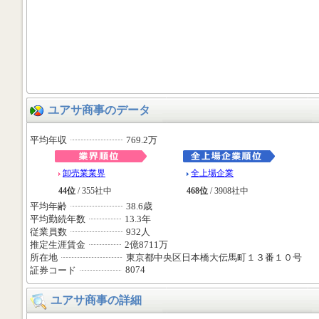
ユアサ商事のデータ
平均年収
769.2万
卸売業業界
全上場企業
44位
/ 355社中
468位
/ 3908社中
平均年齢
38.6歳
平均勤続年数
13.3年
従業員数
932人
推定生涯賃金
2億8711万
所在地
東京都中央区日本橋大伝馬町１３番１０号
8074
証券コード
ユアサ商事の詳細