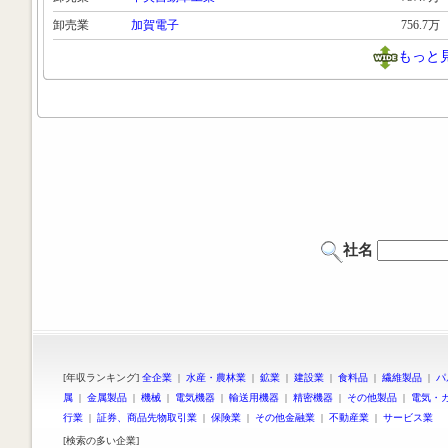
卸売業
加賀電子
756.7万
もっと
社名
[年収ランキング]
全企業
|
水産・農林業
|
鉱業
|
建設業
|
食料品
|
繊維製品
|
パ
属
|
金属製品
|
機械
|
電気機器
|
輸送用機器
|
精密機器
|
その他製品
|
電気・
行業
|
証券、商品先物取引業
|
保険業
|
その他金融業
|
不動産業
|
サービス業
[検索の多い企業]