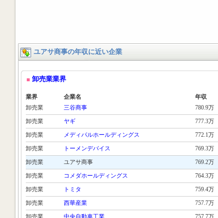
ユアサ商事の年収に近い企業
卸売業業界
業界
企業名
年収
卸売業
三谷商事
780.9万
卸売業
ヤギ
777.3万
卸売業
メディパルホールディングス
772.1万
卸売業
トーメンデバイス
769.3万
卸売業
ユアサ商事
769.2万
卸売業
コメダホールディングス
764.3万
卸売業
トミタ
759.4万
卸売業
西華産業
757.7万
卸売業
中央自動車工業
757.7万