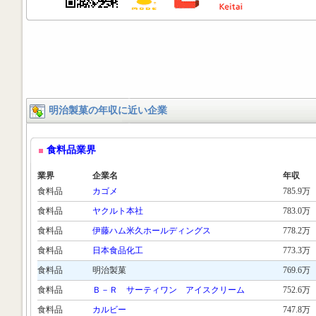
明治製菓の年収に近い企業
食料品業界
業界
企業名
年収
食料品
カゴメ
785.9万
食料品
ヤクルト本社
783.0万
食料品
伊藤ハム米久ホールディングス
778.2万
食料品
日本食品化工
773.3万
食料品
明治製菓
769.6万
食料品
Ｂ－Ｒ サーティワン アイスクリーム
752.6万
食料品
カルビー
747.8万