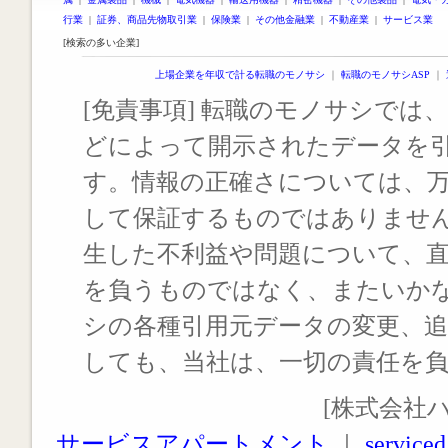
行業
|
証券、商品先物取引業
|
保険業
|
その他金融業
|
不動産業
|
サービス業
[検索の多い企業]
上場企業を年収で計る転職のモノサシ
｜
転職のモノサシASP
｜
[免責事項] 転職のモノサシでは、
どによって開示されたデータを
す。情報の正確さについては、
して保証するものではありませ
生した不利益や問題について、
を負うものではなく、またいか
シの各種引用元データの変更、
しても、当社は、一切の責任を
[株式会社
サービスアパートメント
｜
serviced