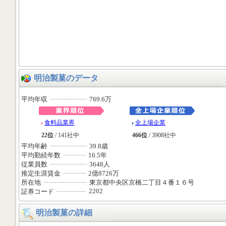
明治製菓のデータ
平均年収
769.6万
食料品業界
全上場企業
22位
/ 141社中
466位
/ 3908社中
平均年齢
39.8歳
平均勤続年数
16.5年
従業員数
3648人
推定生涯賃金
2億8726万
所在地
東京都中央区京橋二丁目４番１６号
2202
証券コード
明治製菓の詳細