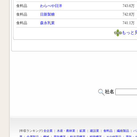
食料品
わらべや日洋
743.6万
食料品
日新製糖
742.8万
食料品
森永乳業
741.1万
もっと
社名
[年収ランキング]
全企業
|
水産・農林業
|
鉱業
|
建設業
|
食料品
|
繊維製品
|
パ
属
|
金属製品
|
機械
|
電気機器
|
輸送用機器
|
精密機器
|
その他製品
|
電気・