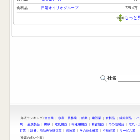
食料品
日清オイリオグループ
729.4万
もっと
社名
[年収ランキング]
全企業
|
水産・農林業
|
鉱業
|
建設業
|
食料品
|
繊維製品
|
パ
属
|
金属製品
|
機械
|
電気機器
|
輸送用機器
|
精密機器
|
その他製品
|
電気・
行業
|
証券、商品先物取引業
|
保険業
|
その他金融業
|
不動産業
|
サービス業
[検索の多い企業]