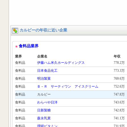
カルビーの年収に近い企業
食料品業界
業界
企業名
年収
食料品
伊藤ハム米久ホールディングス
778.2万
食料品
日本食品化工
773.3万
食料品
明治製菓
769.6万
食料品
Ｂ－Ｒ サーティワン アイスクリーム
752.6万
食料品
カルビー
747.8万
食料品
わらべや日洋
743.6万
食料品
日新製糖
742.8万
食料品
森永乳業
741.1万
食料品
理研ビタミン
731.9万