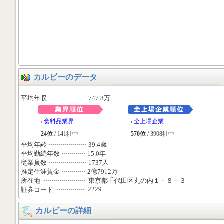
カルビーのデータ
平均年収
747.8万
食料品業界
全上場企業
24位
/ 141社中
570位
/ 3908社中
平均年齢
39.4歳
平均勤続年数
15.0年
従業員数
1737人
推定生涯賃金
2億7912万
所在地
東京都千代田区丸の内１－８－３
2229
証券コード
カルビーの詳細