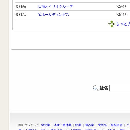
食料品
日清オイリオグループ
729.4万
食料品
宝ホールディングス
723.4万
もっと
社名
[年収ランキング]
全企業
|
水産・農林業
|
鉱業
|
建設業
|
食料品
|
繊維製品
|
パ