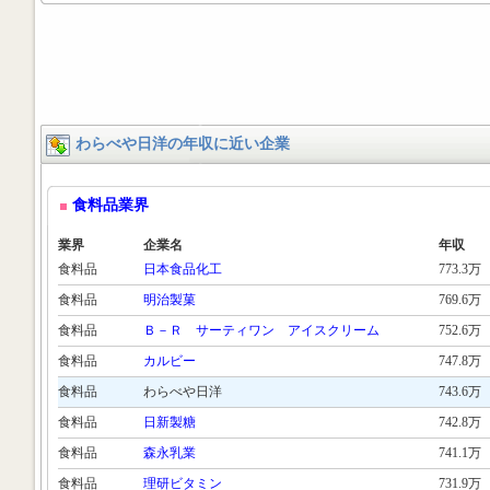
わらべや日洋の年収に近い企業
食料品業界
業界
企業名
年収
食料品
日本食品化工
773.3万
食料品
明治製菓
769.6万
食料品
Ｂ－Ｒ サーティワン アイスクリーム
752.6万
食料品
カルビー
747.8万
食料品
わらべや日洋
743.6万
食料品
日新製糖
742.8万
食料品
森永乳業
741.1万
食料品
理研ビタミン
731.9万