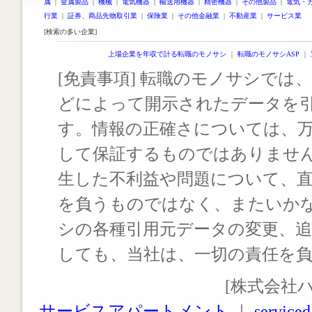
属
|
金属製品
|
機械
|
電気機器
|
輸送用機器
|
精密機器
|
その他製品
|
電気・
行業
|
証券、商品先物取引業
|
保険業
|
その他金融業
|
不動産業
|
サービス業
[検索の多い企業]
上場企業を年収で計る転職のモノサシ
｜
転職のモノサシASP
｜
[免責事項] 転職のモノサシでは、
どによって開示されたデータを
す。情報の正確さについては、
して保証するものではありませ
生した不利益や問題について、
を負うものではなく、またいか
シの各種引用元データの変更、
しても、当社は、一切の責任を
[株式会社
サービスアパートメント
｜
serviced