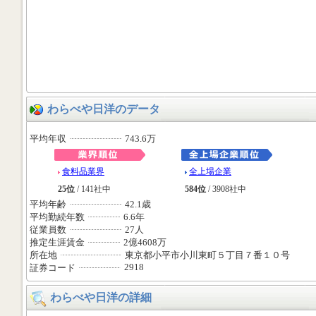
わらべや日洋のデータ
平均年収
743.6万
食料品業界
全上場企業
25位
/ 141社中
584位
/ 3908社中
平均年齢
42.1歳
平均勤続年数
6.6年
従業員数
27人
推定生涯賃金
2億4608万
所在地
東京都小平市小川東町５丁目７番１０号
2918
証券コード
わらべや日洋の詳細