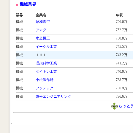
機械業界
業界
企業名
年収
機械
昭和真空
756.6万
機械
アマダ
752.7万
機械
水道機工
750.8万
機械
イーグル工業
745.5万
機械
ＩＨＩ
743.2万
機械
理想科学工業
741.2万
機械
ダイキン工業
740.0万
機械
小松製作所
738.7万
機械
フジテック
736.9万
機械
兼松エンジニアリング
736.6万
もっと