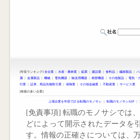
社名
[年収ランキング]
全企業
|
水産・農林業
|
鉱業
|
建設業
|
食料品
|
繊維製品
|
パ
属
|
金属製品
|
機械
|
電気機器
|
輸送用機器
|
精密機器
|
その他製品
|
電気・
行業
|
証券、商品先物取引業
|
保険業
|
その他金融業
|
不動産業
|
サービス業
[検索の多い企業]
上場企業を年収で計る転職のモノサシ
｜
転職のモノサシASP
｜
[免責事項] 転職のモノサシでは、
どによって開示されたデータを
す。情報の正確さについては、