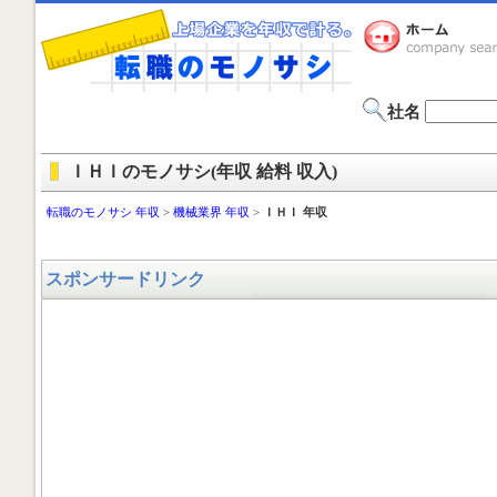
社名
ＩＨＩのモノサシ(年収 給料 収入)
転職のモノサシ 年収
>
機械業界 年収
>
ＩＨＩ 年収
スポンサードリンク