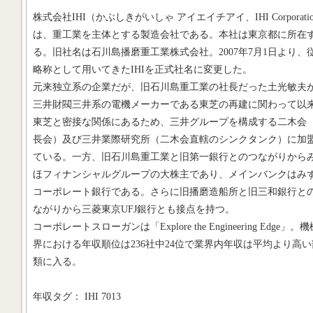
株式会社IHI（かぶしきがいしゃ アイエイチアイ、IHI Corporati
は、重工業を主体とする製造会社である。本社は東京都に所在
る。旧社名は石川島播磨重工業株式会社。2007年7月1日より、
略称として用いてきたIHIを正式社名に変更した。
元来独立系の企業だが、旧石川島重工業の社長だった土光敏夫
三井財閥三井系の電機メーカーである東芝の再建に関わって以
東芝と密接な関係にあるため、三井グループを構成する二木会
長会）及び三井業際研究所（二木会直轄のシンクタンク）に加
ている。一方、旧石川島重工業と旧第一銀行とのつながりから
ほフィナンシャルグループの大株主であり、メインバンクはみ
コーポレート銀行である。さらに旧播磨造船所と旧三和銀行と
ながりから三菱東京UFJ銀行とも接点を持つ。
コーポレートスローガンは「Explore the Engineering Edge」。
界における年収順位は236社中24位で業界内年収は平均より高い
類に入る。
年収タグ： IHI 7013