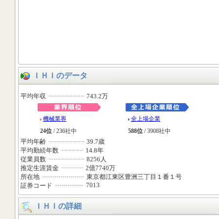
ＩＨＩのデータ
平均年収
743.2万
機械業界
全上場企業
24位
/ 236社中
588位
/ 3908社中
平均年齢
39.7歳
平均勤続年数
14.8年
従業員数
8256人
推定生涯賃金
2億7740万
所在地
東京都江東区豊洲三丁目１番１号
7013
証券コード
ＩＨＩの詳細