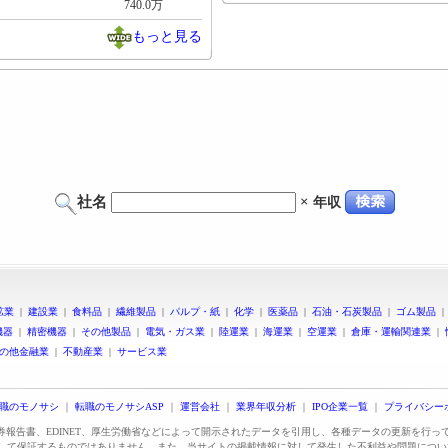
740.0万
もっと見る
社名
×
年収
鉱業
|
建設業
|
食料品
|
繊維製品
|
パルプ・紙
|
化学
|
医薬品
|
石油・石炭製品
|
ゴム製品
機器
|
精密機器
|
その他製品
|
電気・ガス業
|
陸運業
|
海運業
|
空運業
|
倉庫・運輸関連業
|
の他金融業
|
不動産業
|
サービス業
職のモノサシ
｜
転職のモノサシASP
｜
運営会社
｜
業界年収分析
｜
IPO企業一覧
｜
プライバシー
証券報告書、EDINET、厚生労働省などによって開示されたデータを引用し、各種データの更新を行
して保証するものではありません。また、当サイトの掲載情報に対して発生した不利益や問題につい