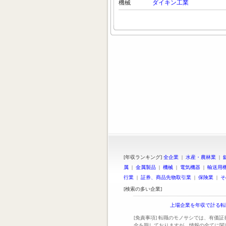
機械
ダイキン工業
[年収ランキング]
全企業
|
水産・農林業
|
属
|
金属製品
|
機械
|
電気機器
|
輸送用
行業
|
証券、商品先物取引業
|
保険業
|
そ
[検索の多い企業]
上場企業を年収で計る転
[免責事項] 転職のモノサシでは、有価
全を期しておりますが、情報の全てに関