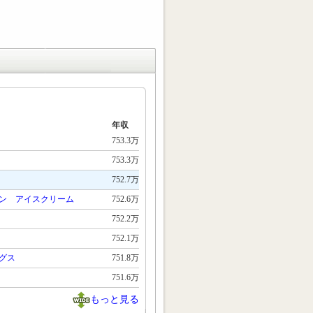
年収
753.3万
753.3万
752.7万
ン アイスクリーム
752.6万
752.2万
752.1万
グス
751.8万
751.6万
もっと見る