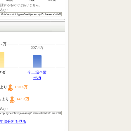
保証するものではありません。
込む：
.7万
607.4万
マダ
全上場企業
平均
均より
130.6万
均より
145.3万
込む：
年収分析を見る