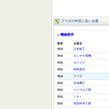
アマダの年収に近い企業
機械業界
業界
企業名
機械
日本精工
機械
ホシザキ電機
機械
ダイフク
機械
昭和真空
機械
アマダ
機械
水道機工
機械
イーグル工業
機械
ＩＨＩ
機械
理想科学工業