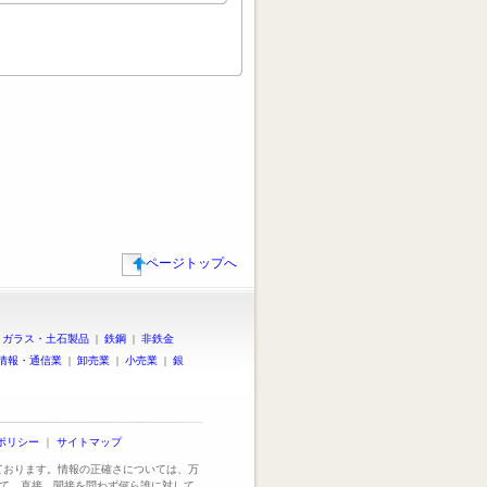
ページトップへ
|
ガラス・土石製品
|
鉄鋼
|
非鉄金
情報・通信業
|
卸売業
|
小売業
|
銀
ポリシー
｜
サイトマップ
っております。情報の正確さについては、万
て、直接、間接を問わず何ら誰に対して