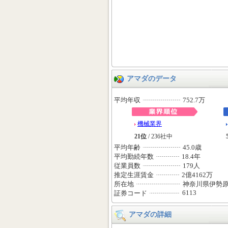
アマダのデータ
平均年収
752.7万
機械業界
21位
/ 236社中
平均年齢
45.0歳
平均勤続年数
18.4年
従業員数
179人
推定生涯賃金
2億4162万
所在地
神奈川県伊勢
6113
証券コード
アマダの詳細