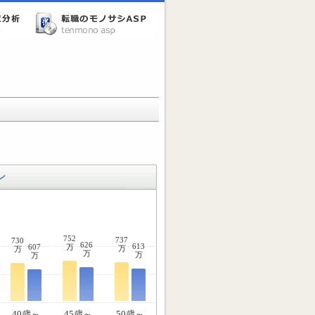
ン
752
737
730
626
613
607
万
万
万
万
万
万
40歳～
45歳～
50歳～