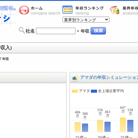
社名
×
年収
収入)
 年収
アマダの年収シミュレーショ
アマダ
全上場企業平均
647
556
538
万
463
466
388
万
万
万
万
万
25歳～
30歳～
35歳～