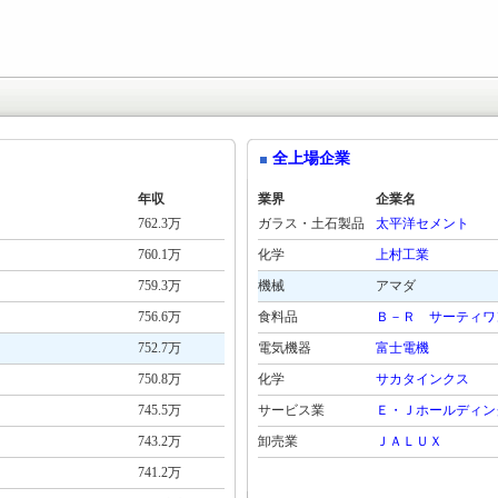
全上場企業
年収
業界
企業名
762.3万
ガラス・土石製品
太平洋セメント
760.1万
化学
上村工業
759.3万
機械
アマダ
756.6万
食料品
Ｂ－Ｒ サーティワ
752.7万
電気機器
富士電機
750.8万
化学
サカタインクス
745.5万
サービス業
Ｅ・Ｊホールディン
743.2万
卸売業
ＪＡＬＵＸ
741.2万