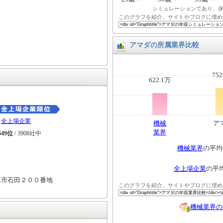
シミュレーションであり、
このグラフを紹介。サイトやブログに埋め
アマダの所属業界比較
752
622.1万
全上場企業
機械
ア
業界
549位
/ 3908社中
機械業界
の平
全上場企業
の平
原市石田２００番地
このグラフを紹介。サイトやブログに埋め
機械業界の