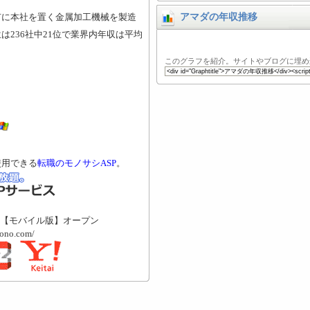
市に本社を置く金属加工機械を製造
アマダの年収推移
236社中21位で業界内年収は平均
このグラフを紹介。サイトやブログに埋め
使用できる
転職のモノサシASP
。
【モバイル版】オープン
mono.com/