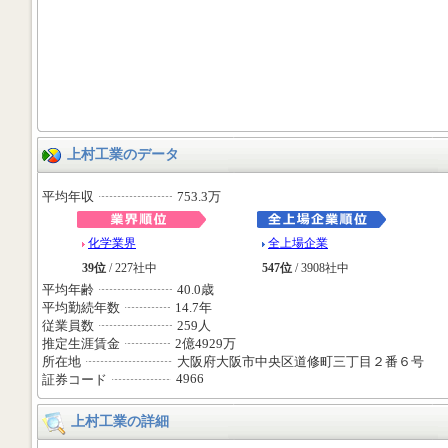
上村工業のデータ
平均年収
753.3万
化学業界
全上場企業
39位
/ 227社中
547位
/ 3908社中
平均年齢
40.0歳
平均勤続年数
14.7年
従業員数
259人
推定生涯賃金
2億4929万
所在地
大阪府大阪市中央区道修町三丁目２番６号
4966
証券コード
上村工業の詳細