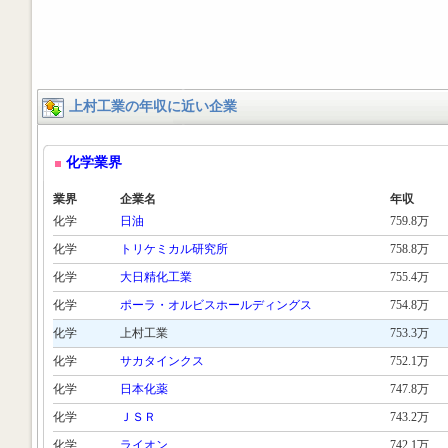
上村工業の年収に近い企業
化学業界
業界
企業名
年収
化学
日油
759.8万
化学
トリケミカル研究所
758.8万
化学
大日精化工業
755.4万
化学
ポーラ・オルビスホールディングス
754.8万
化学
上村工業
753.3万
化学
サカタインクス
752.1万
化学
日本化薬
747.8万
化学
ＪＳＲ
743.2万
化学
ライオン
742.1万