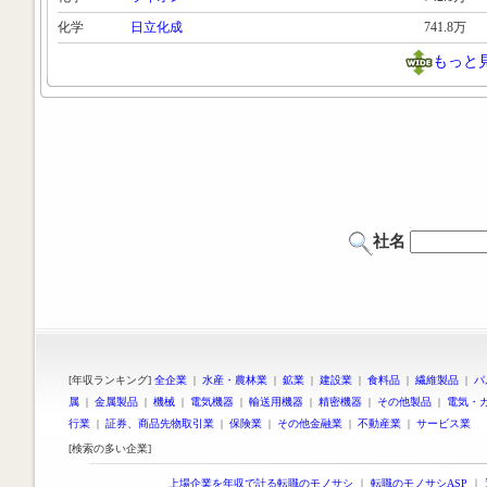
化学
日立化成
741.8万
もっと
社名
[年収ランキング]
全企業
|
水産・農林業
|
鉱業
|
建設業
|
食料品
|
繊維製品
|
パ
属
|
金属製品
|
機械
|
電気機器
|
輸送用機器
|
精密機器
|
その他製品
|
電気・
行業
|
証券、商品先物取引業
|
保険業
|
その他金融業
|
不動産業
|
サービス業
[検索の多い企業]
上場企業を年収で計る転職のモノサシ
｜
転職のモノサシASP
｜