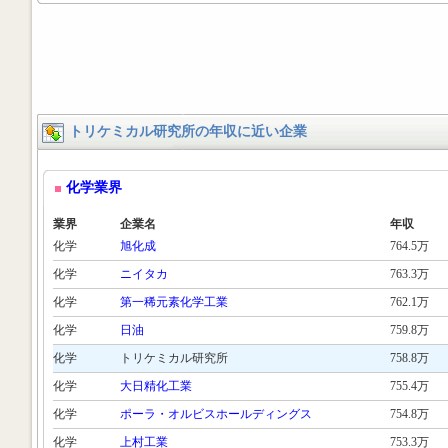
トリケミカル研究所の年収に近い企業
化学業界
業界
企業名
年収
化学
旭化成
764.5万
化学
ニイタカ
763.3万
化学
第一稀元素化学工業
762.1万
化学
日油
759.8万
化学
トリケミカル研究所
758.8万
化学
大日精化工業
755.4万
化学
ポーラ・オルビスホールディングス
754.8万
化学
上村工業
753.3万