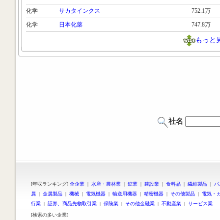
化学
サカタインクス
752.1万
化学
日本化薬
747.8万
もっと
社名
[年収ランキング]
全企業
|
水産・農林業
|
鉱業
|
建設業
|
食料品
|
繊維製品
|
パ
属
|
金属製品
|
機械
|
電気機器
|
輸送用機器
|
精密機器
|
その他製品
|
電気・
行業
|
証券、商品先物取引業
|
保険業
|
その他金融業
|
不動産業
|
サービス業
[検索の多い企業]