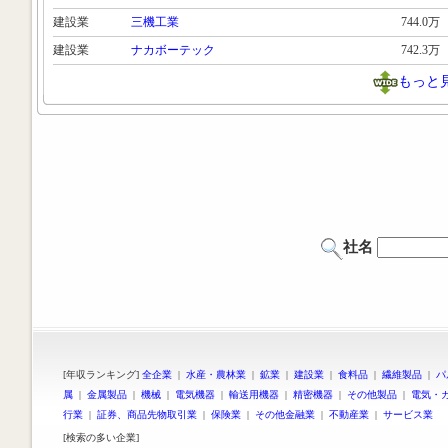
建設業
三機工業
744.0万
建設業
ナカボーテック
742.3万
もっと
社名
[年収ランキング]
全企業
|
水産・農林業
|
鉱業
|
建設業
|
食料品
|
繊維製品
|
パ
属
|
金属製品
|
機械
|
電気機器
|
輸送用機器
|
精密機器
|
その他製品
|
電気・
行業
|
証券、商品先物取引業
|
保険業
|
その他金融業
|
不動産業
|
サービス業
[検索の多い企業]