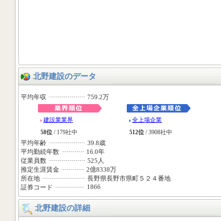
北野建設のデータ
平均年収
759.2万
建設業業界
全上場企業
58位
/ 179社中
512位
/ 3908社中
平均年齢
39.8歳
平均勤続年数
16.0年
従業員数
525人
推定生涯賃金
2億8338万
所在地
長野県長野市県町５２４番地
1866
証券コード
北野建設の詳細