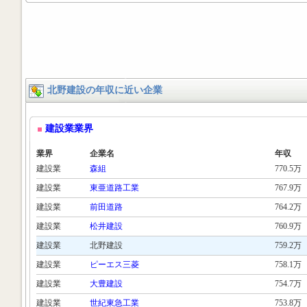
北野建設の年収に近い企業
建設業業界
業界
企業名
年収
建設業
森組
770.5万
建設業
東亜道路工業
767.9万
建設業
前田道路
764.2万
建設業
松井建設
760.9万
建設業
北野建設
759.2万
建設業
ピーエス三菱
758.1万
建設業
大豊建設
754.7万
建設業
世紀東急工業
753.8万