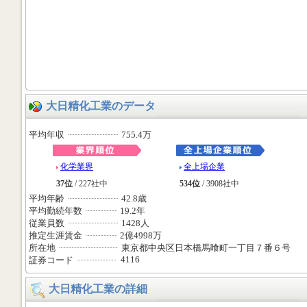
大日精化工業のデータ
平均年収
755.4万
化学業界
全上場企業
37位
/ 227社中
534位
/ 3908社中
平均年齢
42.8歳
平均勤続年数
19.2年
従業員数
1428人
推定生涯賃金
2億4998万
所在地
東京都中央区日本橋馬喰町一丁目７番６号
4116
証券コード
大日精化工業の詳細