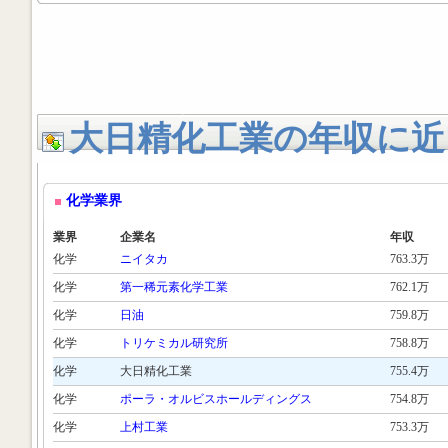
大日精化工業の年収に近
化学業界
業界
企業名
年収
化学
ニイタカ
763.3万
化学
第一稀元素化学工業
762.1万
化学
日油
759.8万
化学
トリケミカル研究所
758.8万
化学
大日精化工業
755.4万
化学
ポーラ・オルビスホールディングス
754.8万
化学
上村工業
753.3万