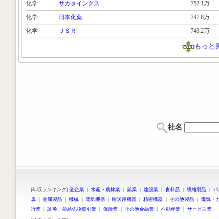
化学
サカタインクス
752.1万
化学
日本化薬
747.8万
化学
ＪＳＲ
743.2万
もっと
社名
[年収ランキング]
全企業
|
水産・農林業
|
鉱業
|
建設業
|
食料品
|
繊維製品
|
パ
属
|
金属製品
|
機械
|
電気機器
|
輸送用機器
|
精密機器
|
その他製品
|
電気・
行業
|
証券、商品先物取引業
|
保険業
|
その他金融業
|
不動産業
|
サービス業