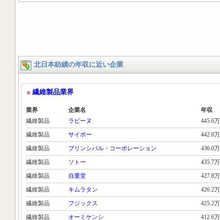
北日本紡績の年収に近い企業
繊維製品業界
業界
企業名
年収
繊維製品
ラピーヌ
445.6万
繊維製品
サイボー
442.0万
繊維製品
プリンシバル・コーポレーション
436.0万
繊維製品
ソトー
435.7万
繊維製品
自重堂
427.8万
繊維製品
キムラタン
426.2万
繊維製品
フジックス
425.2万
繊維製品
オーミケンシ
412.6万