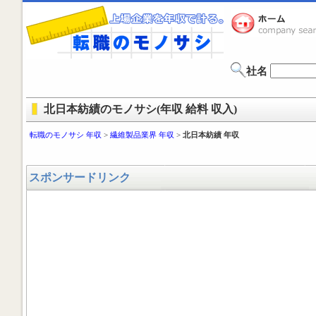
社名
北日本紡績のモノサシ(年収 給料 収入)
転職のモノサシ 年収
>
繊維製品業界 年収
>
北日本紡績 年収
スポンサードリンク