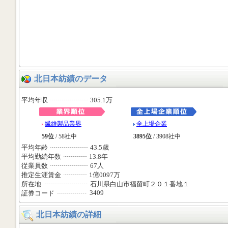
北日本紡績のデータ
平均年収
305.1万
繊維製品業界
全上場企業
59位
/ 58社中
3895位
/ 3908社中
平均年齢
43.5歳
平均勤続年数
13.8年
従業員数
67人
推定生涯賃金
1億0097万
所在地
石川県白山市福留町２０１番地１
3409
証券コード
北日本紡績の詳細