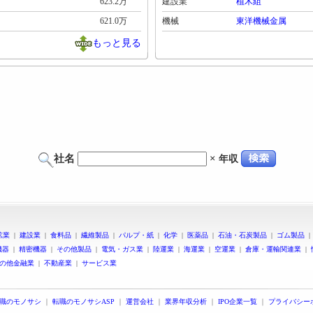
623.2万
建設業
植木組
621.0万
機械
東洋機械金属
もっと見る
社名
×
年収
鉱業
|
建設業
|
食料品
|
繊維製品
|
パルプ・紙
|
化学
|
医薬品
|
石油・石炭製品
|
ゴム製品
機器
|
精密機器
|
その他製品
|
電気・ガス業
|
陸運業
|
海運業
|
空運業
|
倉庫・運輸関連業
|
の他金融業
|
不動産業
|
サービス業
職のモノサシ
｜
転職のモノサシASP
｜
運営会社
｜
業界年収分析
｜
IPO企業一覧
｜
プライバシー