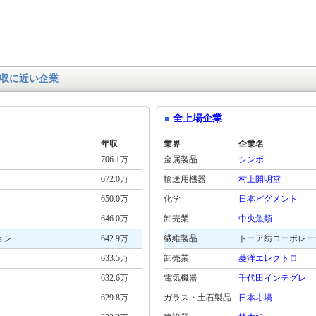
収に近い企業
全上場企業
年収
業界
企業名
706.1万
金属製品
シンポ
672.0万
輸送用機器
村上開明堂
650.0万
化学
日本ピグメント
646.0万
卸売業
中央魚類
ョン
642.9万
繊維製品
トーア紡コーポレー
633.5万
卸売業
菱洋エレクトロ
632.6万
電気機器
千代田インテグレ
629.8万
ガラス・土石製品
日本坩堝