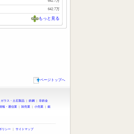
642.7万
642.7万
もっと見る
ページトップへ
|
ガラス・土石製品
|
鉄鋼
|
非鉄金
情報・通信業
|
卸売業
|
小売業
|
銀
ポリシー
｜
サイトマップ