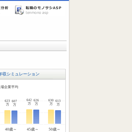
年収シミュレーション
場企業平均
642
626
630
623
613
607
万
万
万
万
万
万
40歳～
45歳～
50歳～