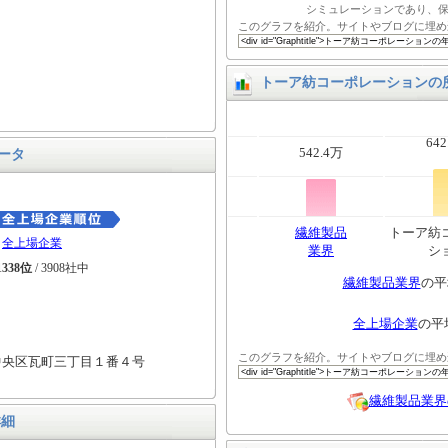
シミュレーションであり、
このグラフを紹介。サイトやブログに埋め
トーア紡コーポレーションの
642
542.4万
ータ
繊維製品
トーア紡
全上場企業
業界
シ
1338位
/ 3908社中
繊維製品業界
の平
全上場企業
の平
このグラフを紹介。サイトやブログに埋め
中央区瓦町三丁目１番４号
繊維製品業界
詳細