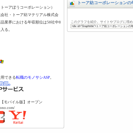
トーア紡コーポレーションの
（トーアぼうコーポレーション）
式会社・トーア紡マテリアル株式会
品業界における年収順位は58社中8
このグラフを紹介。サイトやブログに埋め
に入る。
使用できる
転職のモノサシASP
。
【モバイル版】オープン
mono.com/