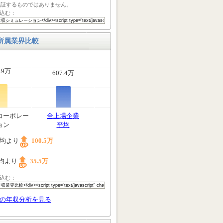
保証するものではありません。
込む：
所属業界比較
.9万
607.4万
コーポレー
全上場企業
ョン
平均
均より
100.5万
均より
35.5万
込む：
の年収分析を見る