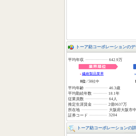
トーア紡コーポレーションのデ
平均年収
642.9万
繊維製品業界
8位
/ 58社中
平均年齢
46.3歳
平均勤続年数
18.1年
従業員数
64人
推定生涯賃金
2億0637万
所在地
大阪府大阪市
3204
証券コード
トーア紡コーポレーションの