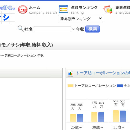
社名
×
年収
ノサシ(年収 給料 収入)
トーア紡コーポレーション 年収
トーア紡コーポレーションの
トーア紡コーポレーション
全上
552
538
475
463
万
398
388
万
万
万
万
万
25歳～
30歳～
35歳～