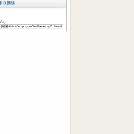
年収推移
込む：