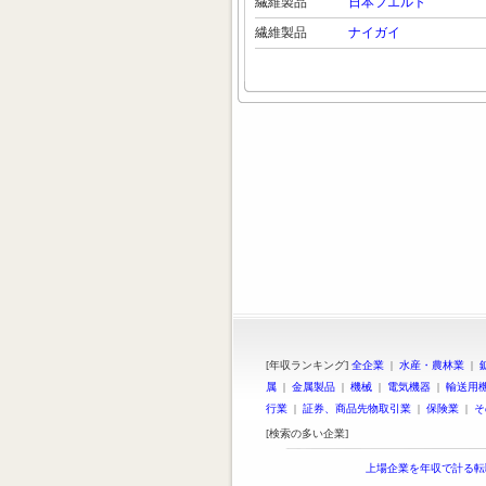
繊維製品
日本フエルト
繊維製品
ナイガイ
[年収ランキング]
全企業
|
水産・農林業
|
属
|
金属製品
|
機械
|
電気機器
|
輸送用
行業
|
証券、商品先物取引業
|
保険業
|
そ
[検索の多い企業]
上場企業を年収で計る転