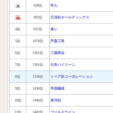
428位
帝人
492位
日清紡ホールディングス
4位
821位
東レ
5位
1076位
芦森工業
6位
1261位
三陽商会
7位
1301位
日本バイリーン
8位
1338位
トーア紡コーポレーション
9位
1436位
帝国繊維
10位
1446位
東洋紡
11位
1482位
ゴールドウイン