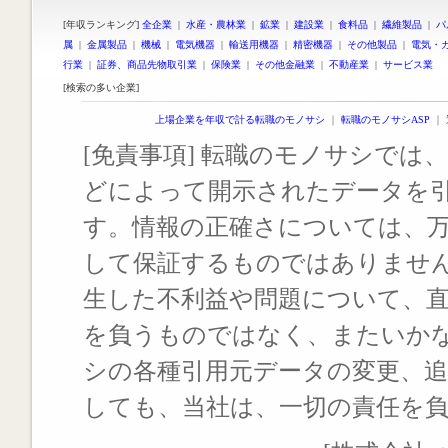
[年収ランキング]
全企業
|
水産・農林業
|
鉱業
|
建設業
|
食料品
|
繊維製品
|
パ
属
|
金属製品
|
機械
|
電気機器
|
輸送用機器
|
精密機器
|
その他製品
|
電気・
行業
|
証券、商品先物取引業
|
保険業
|
その他金融業
|
不動産業
|
サービス業
[検索の多い企業]
上場企業を年収で計る転職のモノサシ
｜
転職のモノサシASP
｜
[免責事項] 転職のモノサシでは、
どによって開示されたデータを
す。情報の正確さについては、
して保証するものではありませ
生した不利益や問題について、
を負うものではなく、またいか
シの各種引用元データの変更、
しても、当社は、一切の責任を