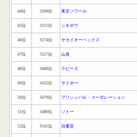
44位
3208位
東京ソワール
45位
3211位
シキボウ
46位
3274位
サカイオーベックス
47位
3327位
山喜
48位
3408位
ラピーヌ
49位
3432位
サイボー
50位
3479位
プリンシバル・コーポレーション
51位
3480位
ソトー
52位
3541位
自重堂