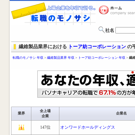
社名
繊維製品業界における
トーア紡コーポレーション
の
転職のモノサシ 年収
>
繊維製品業界 年収
>
トーア紡コーポレーション 年収
>
繊
全上場
業界
企業名
企業
147位
オンワードホールディングス