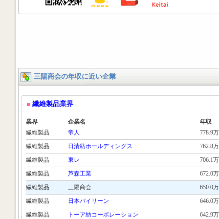
三陽商会の年収に近い企業
繊維製品業界
業界
企業名
年収
繊維製品
帝人
778.9万
繊維製品
日清紡ホールディングス
762.8万
繊維製品
東レ
706.1万
繊維製品
芦森工業
672.0万
繊維製品
三陽商会
650.0万
繊維製品
日本バイリーン
646.0万
繊維製品
トーア紡コーポレーション
642.9万