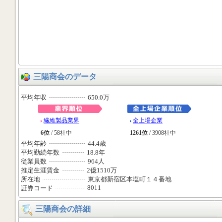
三陽商会のデータ
平均年収
650.0万
繊維製品業界
全上場企業
6位
/ 58社中
1261位
/ 3908社中
平均年齢
44.4歳
平均勤続年数
18.8年
従業員数
964人
推定生涯賃金
2億1510万
所在地
東京都新宿区本塩町１４番地
8011
証券コード
三陽商会の詳細