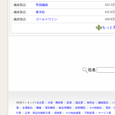
繊維製品
帝国繊維
633.5万
繊維製品
東洋紡
632.6万
繊維製品
ゴールドウイン
629.8万
もっと
社名
[年収ランキング]
全企業
|
水産・農林業
|
鉱業
|
建設業
|
食料品
|
繊維製品
|
パ
属
|
金属製品
|
機械
|
電気機器
|
輸送用機器
|
精密機器
|
その他製品
|
電気・
行業
|
証券、商品先物取引業
|
保険業
|
その他金融業
|
不動産業
|
サービス業