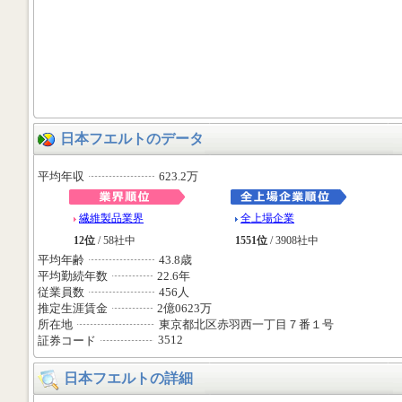
日本フエルトのデータ
平均年収
623.2万
繊維製品業界
全上場企業
12位
/ 58社中
1551位
/ 3908社中
平均年齢
43.8歳
平均勤続年数
22.6年
従業員数
456人
推定生涯賃金
2億0623万
所在地
東京都北区赤羽西一丁目７番１号
3512
証券コード
日本フエルトの詳細