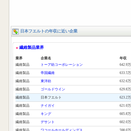
日本フエルトの年収に近い企業
繊維製品業界
業界
企業名
年収
繊維製品
トーア紡コーポレーション
642.9万
繊維製品
帝国繊維
633.5万
繊維製品
東洋紡
632.6万
繊維製品
ゴールドウイン
629.8万
繊維製品
日本フエルト
623.2万
繊維製品
ナイガイ
621.0万
繊維製品
キング
605.8万
繊維製品
デサント
602.0万
繊維製品
ワコールホールディングス
598.0万