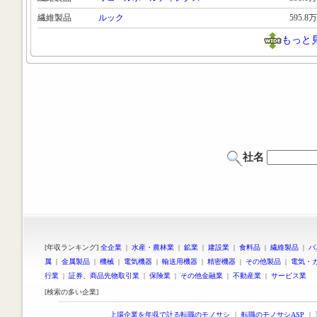
繊維製品
ルック
595.8万
もっと
社名
[年収ランキング]
全企業
|
水産・農林業
|
鉱業
|
建設業
|
食料品
|
繊維製品
|
パ
属
|
金属製品
|
機械
|
電気機器
|
輸送用機器
|
精密機器
|
その他製品
|
電気・
行業
|
証券、商品先物取引業
|
保険業
|
その他金融業
|
不動産業
|
サービス業
[検索の多い企業]
上場企業を年収で計る転職のモノサシ
｜
転職のモノサシASP
｜