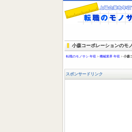
小森コーポレーションのモノサ
転職のモノサシ 年収
>
機械業界 年収
>
小森
スポンサードリンク