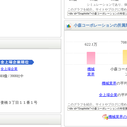
シミュレーションであり、
このグラフを紹介。サイトやブログに埋め
小森コーポレーションの所属
708
622.1万
全上場企業
機械
小森コー
業界
811位
/ 3908社中
機械業界
の平
全上場企業
の平
吾妻橋３丁目１１番１号
このグラフを紹介。サイトやブログに埋め
機械業界の