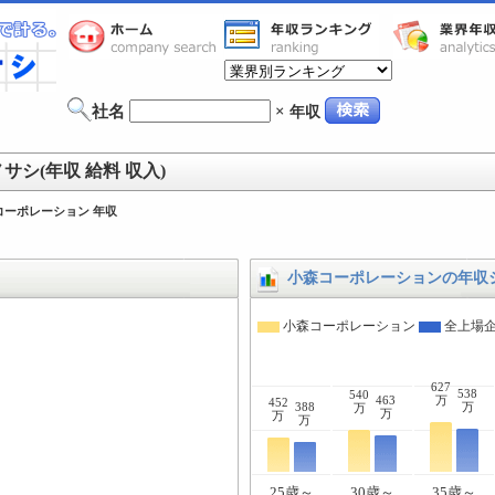
社名
×
年収
シ(年収 給料 収入)
コーポレーション 年収
小森コーポレーションの年収
小森コーポレーション
全上場
627
538
540
463
万
452
388
万
万
万
万
万
25歳～
30歳～
35歳～