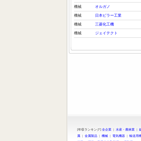
機械
オルガノ
機械
日本ピラー工業
機械
三菱化工機
機械
ジェイテクト
[年収ランキング]
全企業
|
水産・農林業
|
属
|
金属製品
|
機械
|
電気機器
|
輸送用