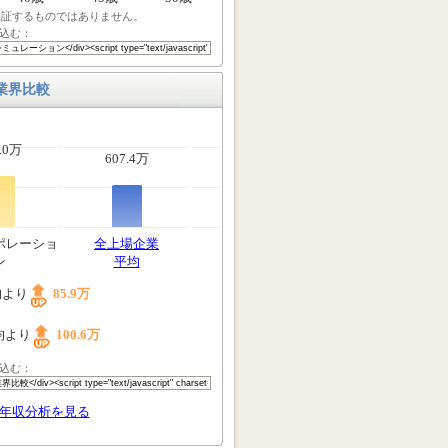
保証するものではありません。
込む：
業界比較
.0万
607.4万
ポレーショ
全上場企業
ン
平均
均より
85.9万
均より
100.6万
込む：
年収分析を見る