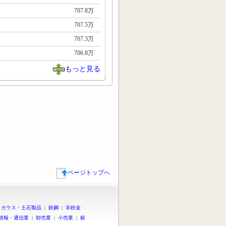
707.8万
707.5万
707.3万
706.8万
もっと見る
ページトップへ
|
ガラス・土石製品
|
鉄鋼
|
非鉄金
情報・通信業
|
卸売業
|
小売業
|
銀