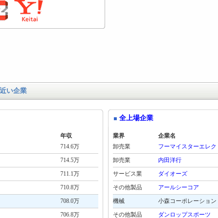
近い企業
全上場企業
年収
業界
企業名
714.6万
卸売業
フーマイスターエレク
714.5万
卸売業
内田洋行
711.1万
サービス業
ダイオーズ
710.8万
その他製品
アールシーコア
708.0万
機械
小森コーポレーション
706.8万
その他製品
ダンロップスポーツ