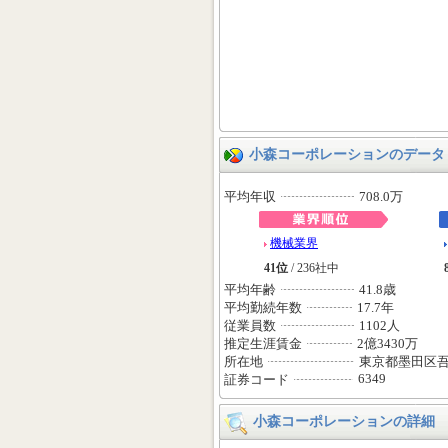
小森コーポレーションのデータ
平均年収
708.0万
機械業界
41位
/ 236社中
平均年齢
41.8歳
平均勤続年数
17.7年
従業員数
1102人
推定生涯賃金
2億3430万
所在地
東京都墨田区
6349
証券コード
小森コーポレーションの詳細