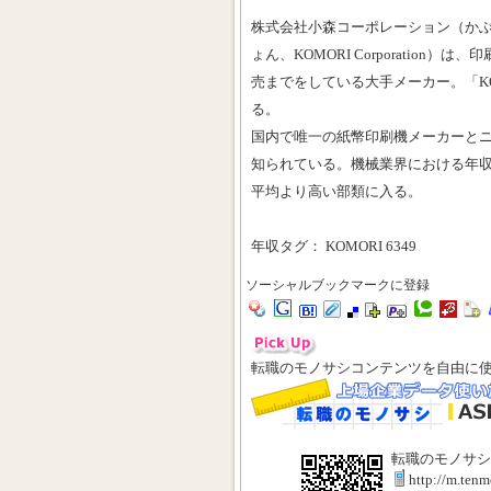
株式会社小森コーポレーション（か
ょん、KOMORI Corporation
売までをしている大手メーカー。「K
る。
国内で唯一の紙幣印刷機メーカーと
知られている。機械業界における年収順
平均より高い部類に入る。
年収タグ： KOMORI 6349
ソーシャルブックマークに登録
転職のモノサシコンテンツを自由に
転職のモノサシ
http://m.ten