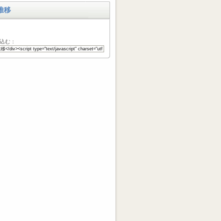
推移
込む：