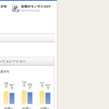
シミュレーション
企業平均
729
715
708
626
613
607
万
万
万
万
万
万
40歳～
45歳～
50歳～