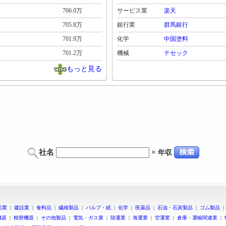
706.0万
サービス業
楽天
705.8万
銀行業
群馬銀行
701.9万
化学
中国塗料
701.2万
機械
テセック
もっと見る
社名
×
年収
鉱業
|
建設業
|
食料品
|
繊維製品
|
パルプ・紙
|
化学
|
医薬品
|
石油・石炭製品
|
ゴム製品
機器
|
精密機器
|
その他製品
|
電気・ガス業
|
陸運業
|
海運業
|
空運業
|
倉庫・運輸関連業
|