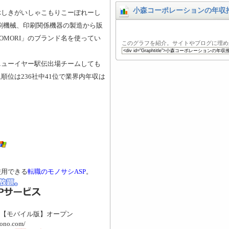
小森コーポレーションの年収
ぶしきがいしゃこもりこーぽれーし
）は、印刷機械、印刷関係機器の製造から販
OMORI」のブランド名を使ってい
このグラフを紹介。サイトやブログに埋め
ニューイヤー駅伝出場チームしても
位は236社中41位で業界内年収は
使用できる
転職のモノサシASP
。
【モバイル版】オープン
mono.com/