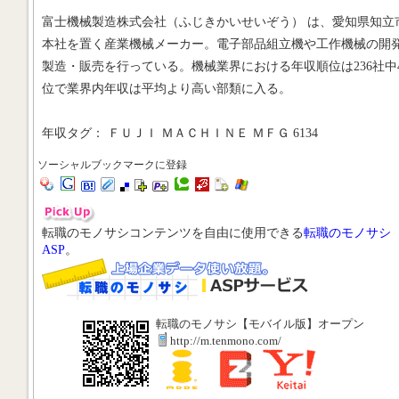
富士機械製造株式会社（ふじきかいせいぞう） は、愛知県知立
本社を置く産業機械メーカー。電子部品組立機や工作機械の開
製造・販売を行っている。機械業界における年収順位は236社中4
位で業界内年収は平均より高い部類に入る。
年収タグ： ＦＵＪＩ ＭＡＣＨＩＮＥ ＭＦＧ 6134
ソーシャルブックマークに登録
転職のモノサシコンテンツを自由に使用できる
転職のモノサシ
ASP
。
転職のモノサシ【モバイル版】オープン
http://m.tenmono.com/