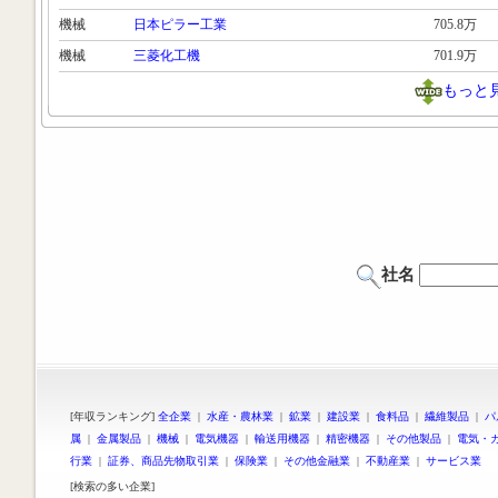
機械
日本ピラー工業
705.8万
機械
三菱化工機
701.9万
もっと
社名
[年収ランキング]
全企業
|
水産・農林業
|
鉱業
|
建設業
|
食料品
|
繊維製品
|
パ
属
|
金属製品
|
機械
|
電気機器
|
輸送用機器
|
精密機器
|
その他製品
|
電気・
行業
|
証券、商品先物取引業
|
保険業
|
その他金融業
|
不動産業
|
サービス業
[検索の多い企業]