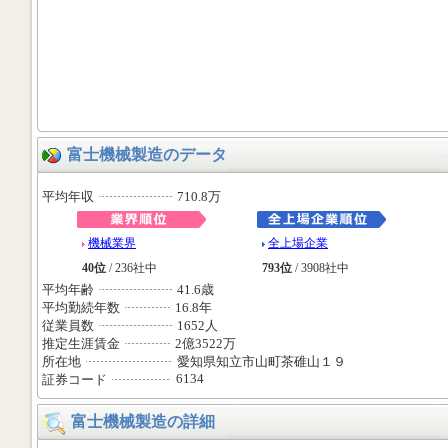
富士機械製造のデータ
平均年収
710.8万
機械業界
全上場企業
40位
/ 236社中
793位
/ 3908社中
平均年齢
41.6歳
平均勤続年数
16.8年
従業員数
1652人
推定生涯賃金
2億3522万
所在地
愛知県知立市山町茶碓山１９
6134
証券コード
富士機械製造の詳細