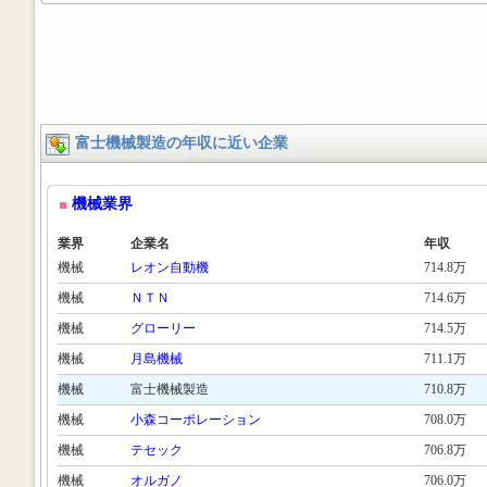
富士機械製造の年収に近い企業
機械業界
業界
企業名
年収
機械
レオン自動機
714.8万
機械
ＮＴＮ
714.6万
機械
グローリー
714.5万
機械
月島機械
711.1万
機械
富士機械製造
710.8万
機械
小森コーポレーション
708.0万
機械
テセック
706.8万
機械
オルガノ
706.0万