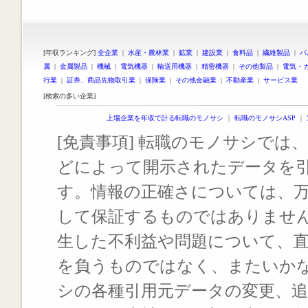
[年収ランキング]
全企業
|
水産・農林業
|
鉱業
|
建設業
|
食料品
|
繊維製品
|
パ
属
|
金属製品
|
機械
|
電気機器
|
輸送用機器
|
精密機器
|
その他製品
|
電気・
行業
|
証券、商品先物取引業
|
保険業
|
その他金融業
|
不動産業
|
サービス業
[検索の多い企業]
上場企業を年収で計る転職のモノサシ
｜
転職のモノサシASP
｜
[免責事項] 転職のモノサシでは、
どによって開示されたデータを
す。情報の正確さについては、
して保証するものではありませ
生した不利益や問題について、
を負うものではなく、またいか
シの各種引用元データの変更、