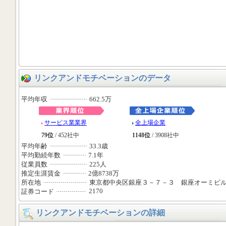
リンクアンドモチベーションのデータ
平均年収
662.5万
サービス業業界
全上場企業
79位
/ 452社中
1148位
/ 3908社中
平均年齢
33.3歳
平均勤続年数
7.1年
従業員数
225人
推定生涯賃金
2億8738万
所在地
東京都中央区銀座３－７－３ 銀座オーミビ
2170
証券コード
リンクアンドモチベーションの詳細