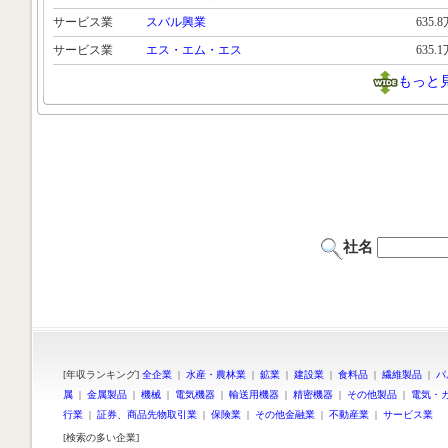
サービス業
スバル興業
635.
サービス業
エス・エム・エス
635.
もっと
社名
[年収ランキング]
全企業
|
水産・農林業
|
鉱業
|
建設業
|
食料品
|
繊維製品
|
パ
属
|
金属製品
|
機械
|
電気機器
|
輸送用機器
|
精密機器
|
その他製品
|
電気・
行業
|
証券、商品先物取引業
|
保険業
|
その他金融業
|
不動産業
|
サービス業
[検索の多い企業]