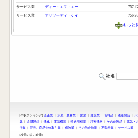
サービス業
ディー・エヌ・エー
757.
サービス業
アサツーディ・ケイ
756.
もっと
社名
[年収ランキング]
全企業
|
水産・農林業
|
鉱業
|
建設業
|
食料品
|
繊維製品
|
パ
属
|
金属製品
|
機械
|
電気機器
|
輸送用機器
|
精密機器
|
その他製品
|
電気・
行業
|
証券、商品先物取引業
|
保険業
|
その他金融業
|
不動産業
|
サービス業
[検索の多い企業]