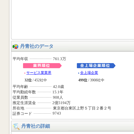
丹青社のデータ
平均年収
761.3万
サービス業業界
全上場企業
32位
/ 452社中
499位
/ 3908社中
平均年齢
42.0歳
平均勤続年数
15.1年
従業員数
908人
推定生涯賃金
2億5194万
所在地
東京都台東区上野５丁目２番２号
9743
証券コード
丹青社の詳細