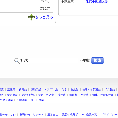
672.2万
不動産業
住友不動産販売
672.2万
もっと見る
社名
×
年収
鉱業
|
建設業
|
食料品
|
繊維製品
|
パルプ・紙
|
化学
|
医薬品
|
石油・石炭製品
|
ゴム製品
機器
|
精密機器
|
その他製品
|
電気・ガス業
|
陸運業
|
海運業
|
空運業
|
倉庫・運輸関連業
|
の他金融業
|
不動産業
|
サービス業
職のモノサシ
｜
転職のモノサシASP
｜
運営会社
｜
業界年収分析
｜
IPO企業一覧
｜
プライバシー