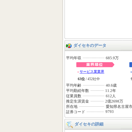
ダイセキのデータ
平均年収
685.9万
サービス業業界
63位
/ 452社中
平均年齢
40.6歳
平均勤続年数
11.2年
従業員数
612人
推定生涯賃金
2億2698万
所在地
愛知県名古屋
9793
証券コード
ダイセキの詳細