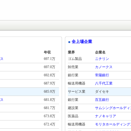
全上場企業
年収
業界
企業名
ス
697.1万
ゴム製品
ニチリン
697.0万
卸売業
カノークス
692.8万
銀行業
常陽銀行
687.9万
輸送用機器
八千代工業
685.9万
サービス業
ダイセキ
ス
681.8万
銀行業
百五銀行
681.7万
建設業
サムシングホールディ
673.8万
医薬品
ナノキャリア
672.4万
輸送用機器
モリタホールディング