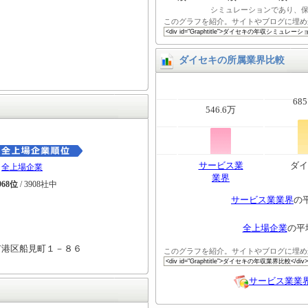
シミュレーションであり、
このグラフを紹介。サイトやブログに埋め
ダイセキの所属業界比較
685
546.6万
サービス業
ダイ
全上場企業
業界
968位
/ 3908社中
サービス業業界
の
全上場企業
の平
市港区船見町１－８６
このグラフを紹介。サイトやブログに埋め
サービス業業