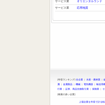
サービス業
オリエンタルランド
サービス業
応用地質
[年収ランキング]
全企業
|
水産・農林業
|
属
|
金属製品
|
機械
|
電気機器
|
輸送用
行業
|
証券、商品先物取引業
|
保険業
|
そ
[検索の多い企業]
上場企業を年収で計る転