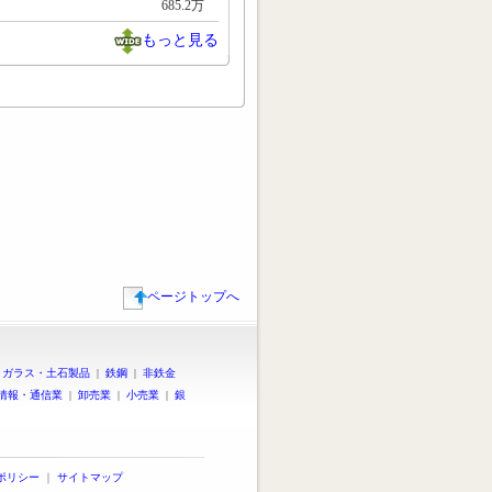
685.2万
もっと見る
ページトップへ
|
ガラス・土石製品
|
鉄鋼
|
非鉄金
情報・通信業
|
卸売業
|
小売業
|
銀
ポリシー
｜
サイトマップ