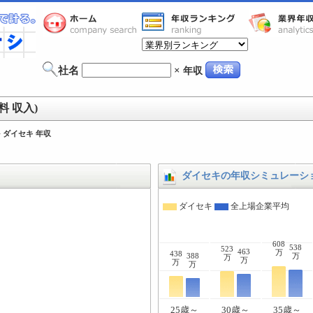
社名
×
年収
 収入)
>
ダイセキ 年収
ダイセキの年収シミュレーシ
ダイセキ
全上場企業平均
608
538
523
463
万
438
388
万
万
万
万
万
25歳～
30歳～
35歳～