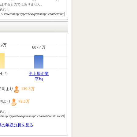
保証するものではありません。
込む：
.9万
607.4万
セキ
全上場企業
平均
平均より
139.3万
均より
78.5万
込む：
界の年収分析を見る