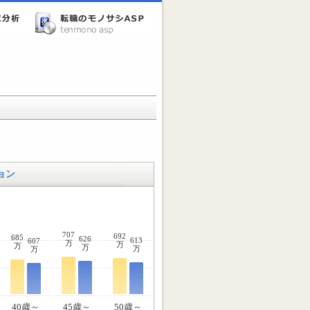
ョン
707
692
685
626
613
607
万
万
万
万
万
万
40歳～
45歳～
50歳～