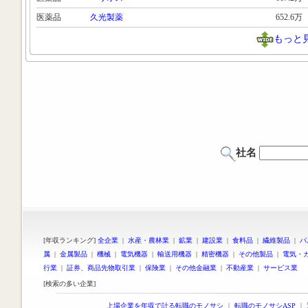
医薬品
久光製薬
652.6万
もっと
社名
[年収ランキング]
全企業
|
水産・農林業
|
鉱業
|
建設業
|
食料品
|
繊維製品
|
パ
属
|
金属製品
|
機械
|
電気機器
|
輸送用機器
|
精密機器
|
その他製品
|
電気・
行業
|
証券、商品先物取引業
|
保険業
|
その他金融業
|
不動産業
|
サービス業
[検索の多い企業]
上場企業を年収で計る転職のモノサシ
｜
転職のモノサシASP
｜