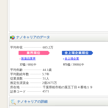
ナノキャリアのデータ
平均年収
685.2万
医薬品業界
全上場企業
37位
/ 68社中
971位
/ 3908社中
平均年齢
44.1歳
平均勤続年数
5.7年
従業員数
51人
推定生涯賃金
2億2675万
所在地
千葉県柏市柏の葉五丁目４番地１９
4571
証券コード
ナノキャリアの詳細