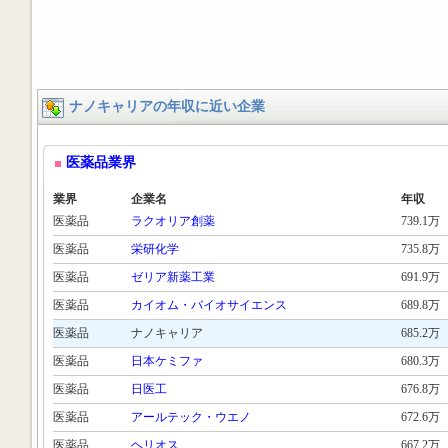
ナノキャリアの年収に近い企業
医薬品業界
業界
企業名
年収
医薬品
ラクオリア創薬
739.1万
医薬品
栄研化学
735.8万
医薬品
ゼリア新薬工業
691.9万
医薬品
カイオム・バイオサイエンス
689.8万
医薬品
ナノキャリア
685.2万
医薬品
日本ケミファ
680.3万
医薬品
日医工
676.8万
医薬品
アールテック・ウエノ
672.6万
医薬品
ヘリオス
667.2万