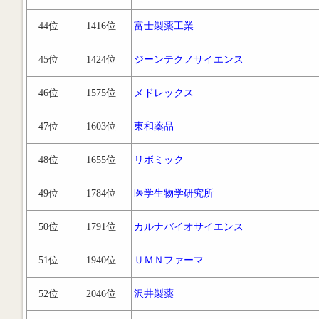
44位
1416位
富士製薬工業
45位
1424位
ジーンテクノサイエンス
46位
1575位
メドレックス
47位
1603位
東和薬品
48位
1655位
リボミック
49位
1784位
医学生物学研究所
50位
1791位
カルナバイオサイエンス
51位
1940位
ＵＭＮファーマ
52位
2046位
沢井製薬