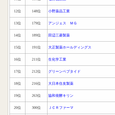
12位
148位
小野薬品工業
13位
179位
アンジェス ＭＧ
14位
189位
田辺三菱製薬
15位
191位
大正製薬ホールディングス
16位
211位
生化学工業
17位
212位
グリーンペプタイド
18位
216位
大日本住友製薬
19位
263位
協和発酵キリン
20位
300位
ＪＣＲファーマ