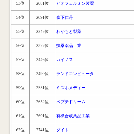
53位
2081位
ビオフェルミン製薬
54位
2091位
森下仁丹
55位
2247位
わかもと製薬
56位
2377位
扶桑薬品工業
57位
2446位
カイノス
58位
2490位
ランドコンピュータ
59位
2551位
ミズホメディー
60位
2652位
ペプチドリーム
61位
2691位
有機合成薬品工業
62位
2741位
ダイト