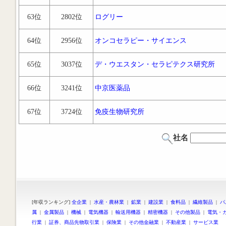
63位
2802位
ログリー
64位
2956位
オンコセラピー・サイエンス
65位
3037位
デ・ウエスタン・セラピテクス研究所
66位
3241位
中京医薬品
67位
3724位
免疫生物研究所
社名
[年収ランキング]
全企業
|
水産・農林業
|
鉱業
|
建設業
|
食料品
|
繊維製品
|
パ
属
|
金属製品
|
機械
|
電気機器
|
輸送用機器
|
精密機器
|
その他製品
|
電気・
行業
|
証券、商品先物取引業
|
保険業
|
その他金融業
|
不動産業
|
サービス業