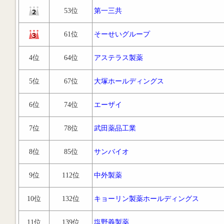
53位
第一三共
61位
そーせいグループ
4位
64位
アステラス製薬
5位
67位
大塚ホールディングス
6位
74位
エーザイ
7位
78位
武田薬品工業
8位
85位
サンバイオ
9位
112位
中外製薬
10位
132位
キョーリン製薬ホールディングス
11位
139位
塩野義製薬