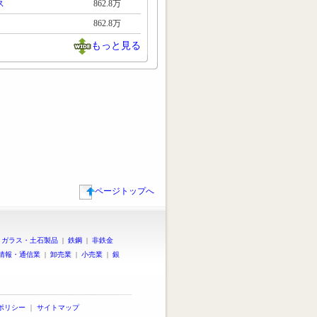
ス
862.8万
862.8万
もっと見る
ページトップへ
|
ガラス・土石製品
|
鉄鋼
|
非鉄金
情報・通信業
|
卸売業
|
小売業
|
銀
ポリシー
｜
サイトマップ