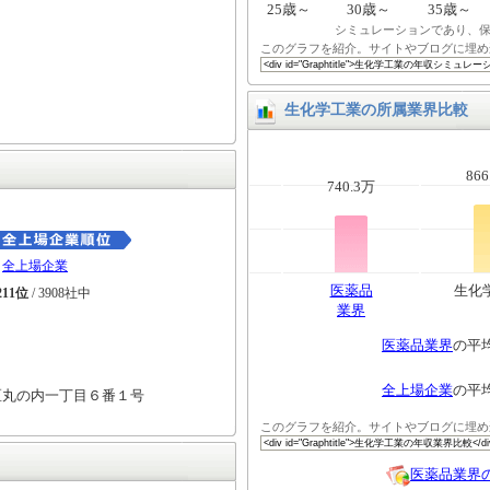
25歳～
30歳～
35歳～
シミュレーションであり、
このグラフを紹介。サイトやブログに埋め
生化学工業の所属業界比較
866
740.3万
全上場企業
医薬品
生化
211位
/ 3908社中
業界
医薬品業界
の平
全上場企業
の平
区丸の内一丁目６番１号
このグラフを紹介。サイトやブログに埋め
医薬品業界