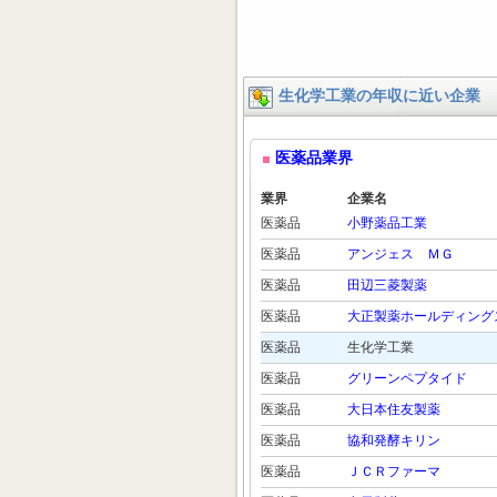
生化学工業の年収に近い企業
医薬品業界
業界
企業名
医薬品
小野薬品工業
医薬品
アンジェス ＭＧ
医薬品
田辺三菱製薬
医薬品
大正製薬ホールディング
医薬品
生化学工業
医薬品
グリーンペプタイド
医薬品
大日本住友製薬
医薬品
協和発酵キリン
医薬品
ＪＣＲファーマ