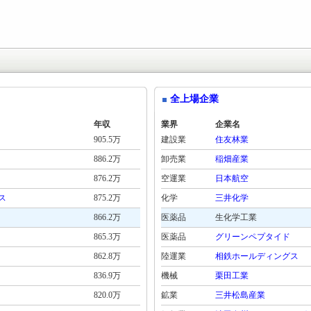
全上場企業
年収
業界
企業名
905.5万
建設業
住友林業
886.2万
卸売業
稲畑産業
876.2万
空運業
日本航空
ス
875.2万
化学
三井化学
866.2万
医薬品
生化学工業
865.3万
医薬品
グリーンペプタイド
862.8万
陸運業
相鉄ホールディングス
836.9万
機械
栗田工業
820.0万
鉱業
三井松島産業