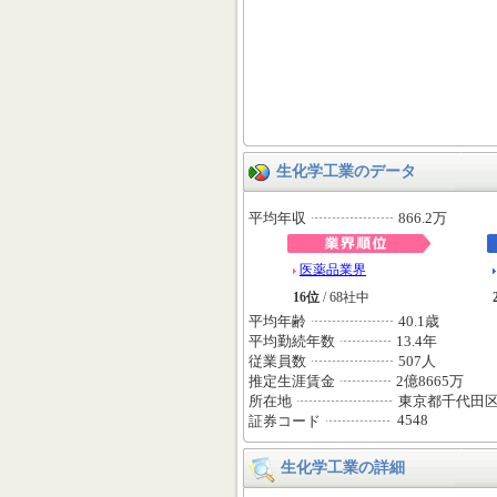
生化学工業のデータ
平均年収
866.2万
医薬品業界
16位
/ 68社中
平均年齢
40.1歳
平均勤続年数
13.4年
従業員数
507人
推定生涯賃金
2億8665万
所在地
東京都千代田
4548
証券コード
生化学工業の詳細