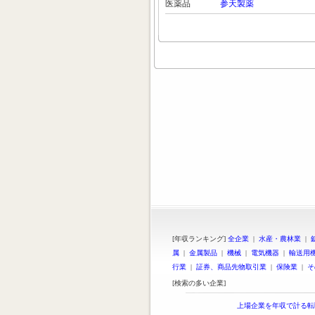
医薬品
参天製薬
[年収ランキング]
全企業
|
水産・農林業
|
属
|
金属製品
|
機械
|
電気機器
|
輸送用
行業
|
証券、商品先物取引業
|
保険業
|
そ
[検索の多い企業]
上場企業を年収で計る転