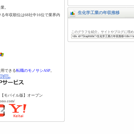
企業。
生化学工業の年収推移
ける年収順位は68社中16位で業界内
このグラフを紹介。サイトやブログに埋め
使用できる
転職のモノサシASP
。
【モバイル版】オープン
mono.com/