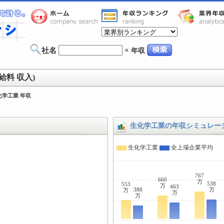
社名
×
年収
給料 収入)
化学工業 年収
生化学工業の年収シミュレー
生化学工業
全上場企業平均
767
660
万
538
553
万
463
388
万
万
万
万