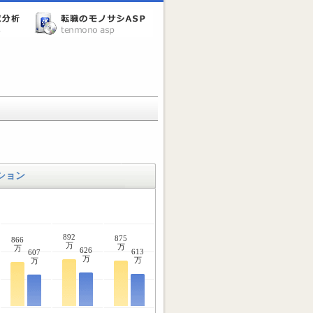
ション
892
875
866
万
万
万
626
613
607
万
万
万