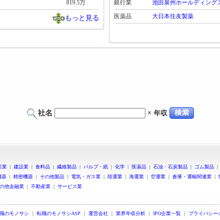
819.5万
銀行業
池田泉州ホールディング
医薬品
大日本住友製薬
もっと見る
社名
×
年収
鉱業
|
建設業
|
食料品
|
繊維製品
|
パルプ・紙
|
化学
|
医薬品
|
石油・石炭製品
|
ゴム製品
機器
|
精密機器
|
その他製品
|
電気・ガス業
|
陸運業
|
海運業
|
空運業
|
倉庫・運輸関連業
|
の他金融業
|
不動産業
|
サービス業
職のモノサシ
｜
転職のモノサシASP
｜
運営会社
｜
業界年収分析
｜
IPO企業一覧
｜
プライバシー