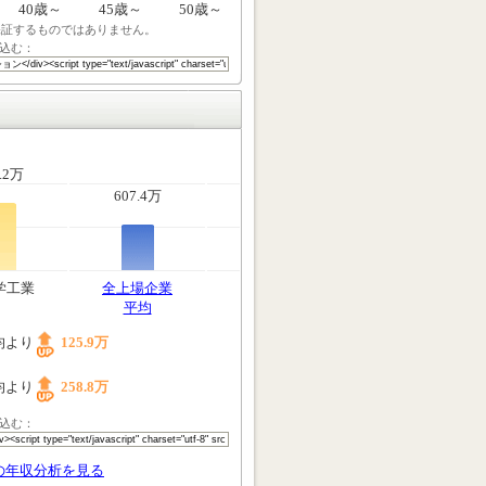
40歳～
45歳～
50歳～
保証するものではありません。
込む：
.2万
607.4万
学工業
全上場企業
平均
均より
125.9万
均より
258.8万
込む：
の年収分析を見る