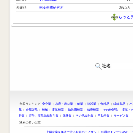
医薬品
免疫生物研究所
392.5万
もっと
社名
[年収ランキング]
全企業
|
水産・農林業
|
鉱業
|
建設業
|
食料品
|
繊維製品
|
パ
属
|
金属製品
|
機械
|
電気機器
|
輸送用機器
|
精密機器
|
その他製品
|
電気・
行業
|
証券、商品先物取引業
|
保険業
|
その他金融業
|
不動産業
|
サービス業
[検索の多い企業]
上場企業を年収で計る転職のモノサシ
｜
転職のモノサシASP
｜