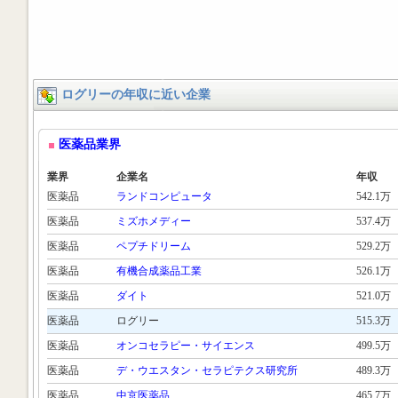
ログリーの年収に近い企業
医薬品業界
業界
企業名
年収
医薬品
ランドコンピュータ
542.1万
医薬品
ミズホメディー
537.4万
医薬品
ペプチドリーム
529.2万
医薬品
有機合成薬品工業
526.1万
医薬品
ダイト
521.0万
医薬品
ログリー
515.3万
医薬品
オンコセラピー・サイエンス
499.5万
医薬品
デ・ウエスタン・セラピテクス研究所
489.3万
医薬品
中京医薬品
465.7万