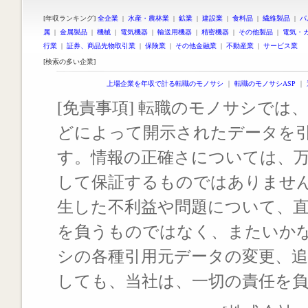
[年収ランキング]
全企業
|
水産・農林業
|
鉱業
|
建設業
|
食料品
|
繊維製品
|
パ
属
|
金属製品
|
機械
|
電気機器
|
輸送用機器
|
精密機器
|
その他製品
|
電気・
行業
|
証券、商品先物取引業
|
保険業
|
その他金融業
|
不動産業
|
サービス業
[検索の多い企業]
上場企業を年収で計る転職のモノサシ
｜
転職のモノサシASP
｜
[免責事項] 転職のモノサシでは、
どによって開示されたデータを
す。情報の正確さについては、
して保証するものではありませ
生した不利益や問題について、
を負うものではなく、またいか
シの各種引用元データの変更、
しても、当社は、一切の責任を