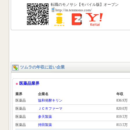
転職のモノサシ【モバイル版】オープン
http://m.tenmono.com/
ツムラの年収に近い企業
医薬品業界
業界
企業名
年収
医薬品
協和発酵キリン
836.9万
医薬品
ＪＣＲファーマ
820.0万
医薬品
参天製薬
819.5万
医薬品
持田製薬
813.5万