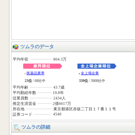
ツムラのデータ
平均年収
804.3万
医薬品業界
全上場企業
23位
/ 68社中
339位
/ 3908社中
平均年齢
43.7歳
平均勤続年数
19.8年
従業員数
2434人
推定生涯賃金
2億6617万
所在地
東京都港区赤坂二丁目１７番１１号
4540
証券コード
ツムラの詳細