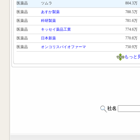
医薬品
ツムラ
804.3万
医薬品
あすか製薬
788.5万
医薬品
科研製薬
781.6万
医薬品
キッセイ薬品工業
774.6万
医薬品
日本新薬
770.8万
医薬品
オンコリスバイオファーマ
750.9万
もっと
社名