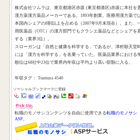
株式会社ツムラは、東京都港区赤坂 (東京都港区)赤坂に本社を
漢方薬漢方薬品メーカーである。1893年創業。医療用漢方薬で
本国内シェアの8割以上を占める（2007年9月末現在）。また、
用医薬品（OTC）の漢方部門でもクラシエ薬品などとシェアを
する（業界3位）。
スローガンは「自然と健康を科学する」であるが、津村順天堂
には「漢方を科学する」を名乗っていた。医薬品業界における
順位は68社中23位で業界内年収は平均より高い部類に入る。
年収タグ： Tsumura 4540
ソーシャルブックマークに登録
転職のモノサシコンテンツを自由に使用できる
転職のモノサシ
ASP
。