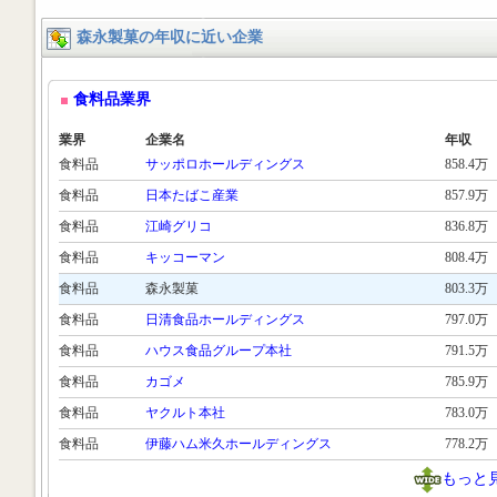
森永製菓の年収に近い企業
食料品業界
業界
企業名
年収
食料品
サッポロホールディングス
858.4万
食料品
日本たばこ産業
857.9万
食料品
江崎グリコ
836.8万
食料品
キッコーマン
808.4万
食料品
森永製菓
803.3万
食料品
日清食品ホールディングス
797.0万
食料品
ハウス食品グループ本社
791.5万
食料品
カゴメ
785.9万
食料品
ヤクルト本社
783.0万
食料品
伊藤ハム米久ホールディングス
778.2万
もっと