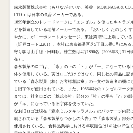
森永製菓株式会社（もりながせいか、英称：MORINAGA & CO.,
LTD.）は日本の食品メーカーである。
1899年創立のトレードマークに「エンゼル」を使ったキャラメ
どを製造している老舗メーカーである。「おいしく たのしく す
やかに」がコーポレートメッセージ。東証第1部に上場している
（証券コード:2201）。本社は東京都港区芝5丁目33番1号にある
寄り駅は山手線・田町駅。株主数は4万1890名（2006年3月31日
在）。
森永製菓のロゴは、「永」の上の「丶」が「一」になっている
体を使用している。実はロゴだけではなく、同じ社の商品に記
ている「森永製菓（株）お客様相談室」の一文や製造者の欄に
じ旧字体が使用されている。また、1986年秋のエンゼルマーク
までは、社名ロゴの「株式会社」部分の「社」の字も「?」の部
が「示」になっている旧字体を使っていた。
なお旧ロゴは現在「森永ミルクキャラメル」のパッケージ内部
刷されている「森永製菓なつかしの広告」で「森永製菓」部分
使用されている。 食料品業界における年収順位は141社中15位