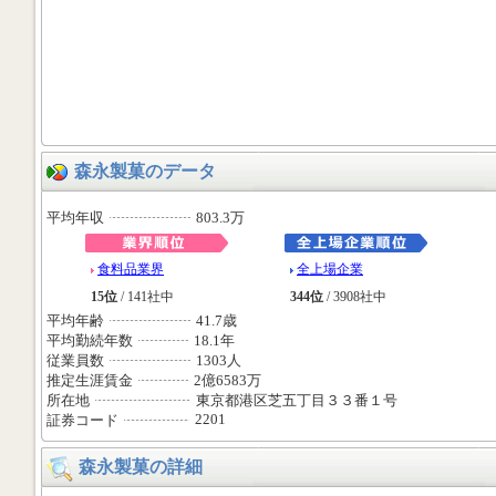
森永製菓のデータ
平均年収
803.3万
食料品業界
全上場企業
15位
/ 141社中
344位
/ 3908社中
平均年齢
41.7歳
平均勤続年数
18.1年
従業員数
1303人
推定生涯賃金
2億6583万
所在地
東京都港区芝五丁目３３番１号
2201
証券コード
森永製菓の詳細