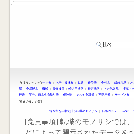
社名
[年収ランキング]
全企業
|
水産・農林業
|
鉱業
|
建設業
|
食料品
|
繊維製品
|
パ
属
|
金属製品
|
機械
|
電気機器
|
輸送用機器
|
精密機器
|
その他製品
|
電気・
行業
|
証券、商品先物取引業
|
保険業
|
その他金融業
|
不動産業
|
サービス業
[検索の多い企業]
上場企業を年収で計る転職のモノサシ
｜
転職のモノサシASP
｜
[免責事項] 転職のモノサシでは、
どによって開示されたデータを