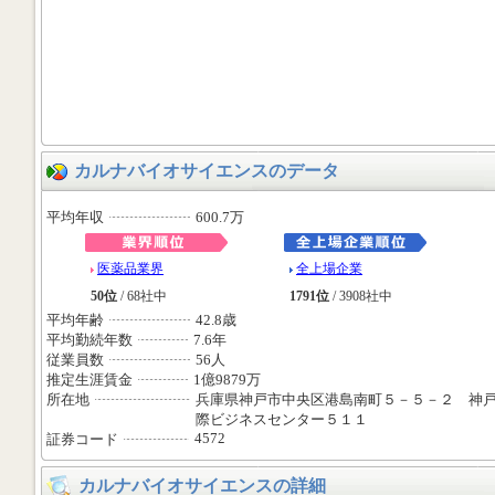
カルナバイオサイエンスのデータ
平均年収
600.7万
医薬品業界
全上場企業
50位
/ 68社中
1791位
/ 3908社中
平均年齢
42.8歳
平均勤続年数
7.6年
従業員数
56人
推定生涯賃金
1億9879万
所在地
兵庫県神戸市中央区港島南町５－５－２ 神
際ビジネスセンター５１１
4572
証券コード
カルナバイオサイエンスの詳細