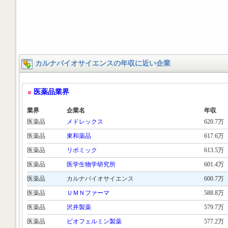
カルナバイオサイエンスの年収に近い企業
医薬品業界
業界
企業名
年収
医薬品
メドレックス
620.7万
医薬品
東和薬品
617.6万
医薬品
リボミック
613.5万
医薬品
医学生物学研究所
601.4万
医薬品
カルナバイオサイエンス
600.7万
医薬品
ＵＭＮファーマ
588.8万
医薬品
沢井製薬
579.7万
医薬品
ビオフェルミン製薬
577.2万