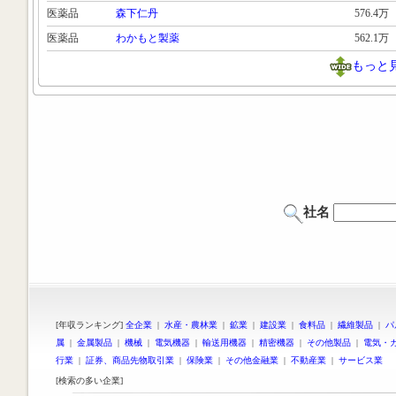
医薬品
森下仁丹
576.4万
医薬品
わかもと製薬
562.1万
もっと
社名
[年収ランキング]
全企業
|
水産・農林業
|
鉱業
|
建設業
|
食料品
|
繊維製品
|
パ
属
|
金属製品
|
機械
|
電気機器
|
輸送用機器
|
精密機器
|
その他製品
|
電気・
行業
|
証券、商品先物取引業
|
保険業
|
その他金融業
|
不動産業
|
サービス業
[検索の多い企業]