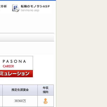
年収
推定生涯賃金
傾向
38360万