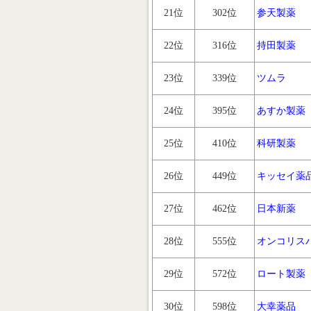
21位
302位
参天製薬
22位
316位
持田製薬
23位
339位
ツムラ
24位
395位
あすか製薬
25位
410位
科研製薬
26位
449位
キッセイ薬
27位
462位
日本新薬
28位
555位
オンコリス
29位
572位
ロート製薬
30位
598位
大幸薬品