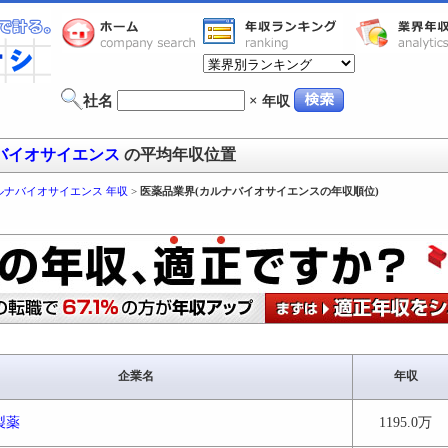
社名
×
年収
バイオサイエンス
の平均年収位置
ルナバイオサイエンス 年収
>
医薬品業界(カルナバイオサイエンスの年収順位)
企業名
年収
製薬
1195.0万