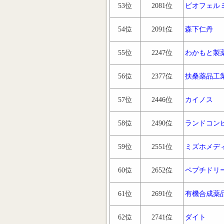
53位
2081位
ビオフェル
54位
2091位
森下仁丹
55位
2247位
わかもと製
56位
2377位
扶桑薬品工
57位
2446位
カイノス
58位
2490位
ランドコン
59位
2551位
ミズホメデ
60位
2652位
ペプチドリ
61位
2691位
有機合成薬
62位
2741位
ダイト