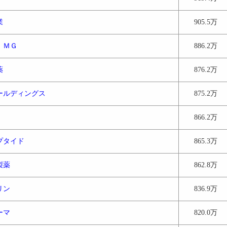
業
905.5万
 ＭＧ
886.2万
薬
876.2万
ールディングス
875.2万
866.2万
プタイド
865.3万
製薬
862.8万
リン
836.9万
ーマ
820.0万