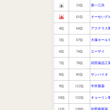
53位
第一三共
61位
そーせいグ
4位
64位
アステラス
5位
67位
大塚ホール
6位
74位
エーザイ
7位
78位
武田薬品工
8位
85位
サンバイオ
9位
112位
中外製薬
10位
132位
キョーリン
11位
139位
塩野義製薬