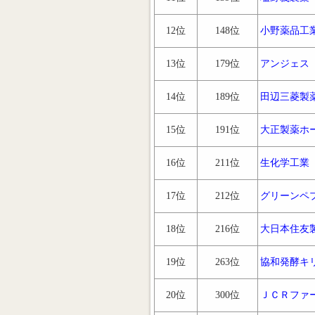
12位
148位
小野薬品工
13位
179位
アンジェス
14位
189位
田辺三菱製
15位
191位
大正製薬ホ
16位
211位
生化学工業
17位
212位
グリーンペ
18位
216位
大日本住友
19位
263位
協和発酵キ
20位
300位
ＪＣＲファ