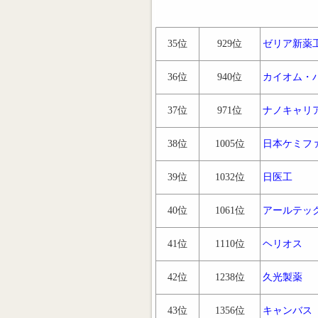
35位
929位
ゼリア新薬
36位
940位
カイオム・
37位
971位
ナノキャリ
38位
1005位
日本ケミフ
39位
1032位
日医工
40位
1061位
アールテッ
41位
1110位
ヘリオス
42位
1238位
久光製薬
43位
1356位
キャンバス