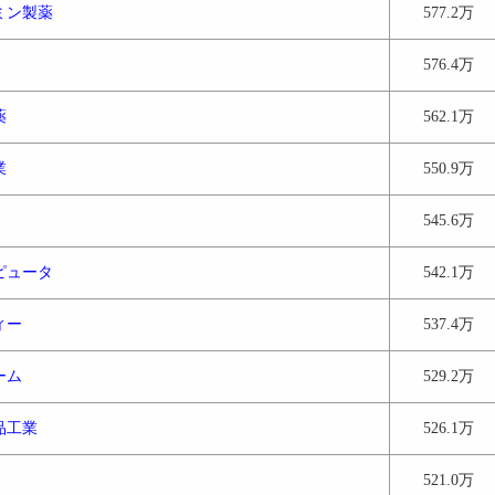
ミン製薬
577.2万
576.4万
薬
562.1万
業
550.9万
545.6万
ピュータ
542.1万
ィー
537.4万
ーム
529.2万
品工業
526.1万
521.0万