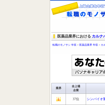
医薬品業界における
カルナ
転職のモノサシ 年収
>
医薬品業界 年収
>
カ
全上場
業界
企業
37位
シンバイオ