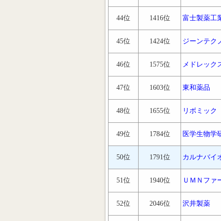
44位
1416位
富士製薬工
45位
1424位
ジーンテク
46位
1575位
メドレック
47位
1603位
東和薬品
48位
1655位
リボミック
49位
1784位
医学生物学
50位
1791位
カルナバイ
51位
1940位
ＵＭＮファ
52位
2046位
沢井製薬