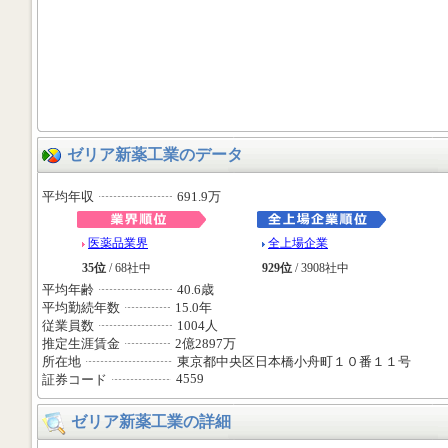
ゼリア新薬工業のデータ
平均年収
691.9万
医薬品業界
全上場企業
35位
/ 68社中
929位
/ 3908社中
平均年齢
40.6歳
平均勤続年数
15.0年
従業員数
1004人
推定生涯賃金
2億2897万
所在地
東京都中央区日本橋小舟町１０番１１号
4559
証券コード
ゼリア新薬工業の詳細