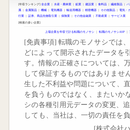
[年収ランキング]
全企業
|
水産・農林業
|
鉱業
|
建設業
|
食料品
|
繊維製品
|
パ
属
|
金属製品
|
機械
|
電気機器
|
輸送用機器
|
精密機器
|
その他製品
|
電気・
行業
|
証券、商品先物取引業
|
保険業
|
その他金融業
|
不動産業
|
サービス業
[検索の多い企業]
上場企業を年収で計る転職のモノサシ
｜
転職のモノサシASP
｜
[免責事項] 転職のモノサシでは、
どによって開示されたデータを
す。情報の正確さについては、
して保証するものではありませ
生した不利益や問題について、
を負うものではなく、またいか
シの各種引用元データの変更、
しても、当社は、一切の責任を
[株式会社