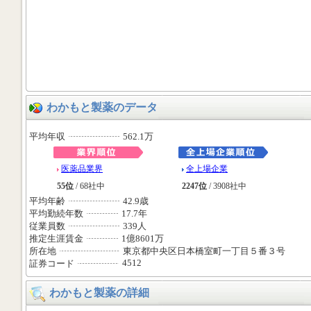
わかもと製薬のデータ
平均年収
562.1万
医薬品業界
全上場企業
55位
/ 68社中
2247位
/ 3908社中
平均年齢
42.9歳
平均勤続年数
17.7年
従業員数
339人
推定生涯賃金
1億8601万
所在地
東京都中央区日本橋室町一丁目５番３号
4512
証券コード
わかもと製薬の詳細