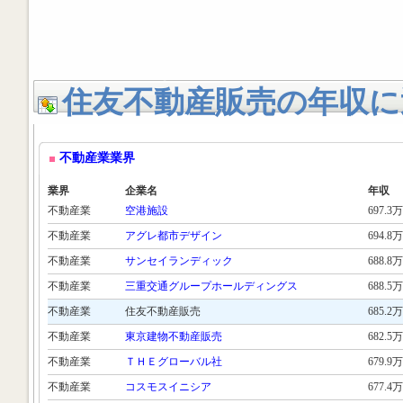
住友不動産販売の年収に
不動産業業界
業界
企業名
年収
不動産業
空港施設
697.3万
不動産業
アグレ都市デザイン
694.8万
不動産業
サンセイランディック
688.8万
不動産業
三重交通グループホールディングス
688.5万
不動産業
住友不動産販売
685.2万
不動産業
東京建物不動産販売
682.5万
不動産業
ＴＨＥグローバル社
679.9万
不動産業
コスモスイニシア
677.4万