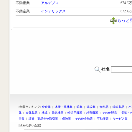
不動産業
アルデプロ
674.3万
不動産業
インテリックス
672.4万
もっと
社名
[年収ランキング]
全企業
|
水産・農林業
|
鉱業
|
建設業
|
食料品
|
繊維製品
|
パ
属
|
金属製品
|
機械
|
電気機器
|
輸送用機器
|
精密機器
|
その他製品
|
電気・
行業
|
証券、商品先物取引業
|
保険業
|
その他金融業
|
不動産業
|
サービス業
[検索の多い企業]