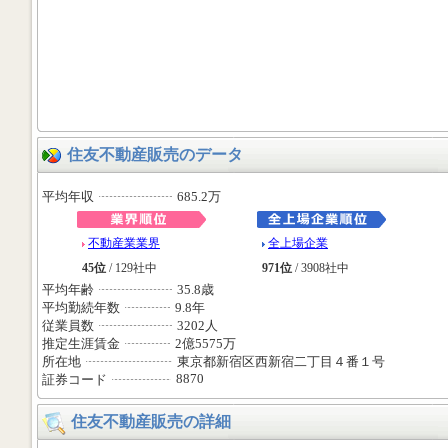
住友不動産販売のデータ
平均年収
685.2万
不動産業業界
全上場企業
45位
/ 129社中
971位
/ 3908社中
平均年齢
35.8歳
平均勤続年数
9.8年
従業員数
3202人
推定生涯賃金
2億5575万
所在地
東京都新宿区西新宿二丁目４番１号
8870
証券コード
住友不動産販売の詳細