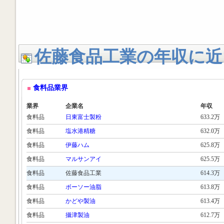
佐藤食品工業の年収に近
食料品業界
業界
企業名
年収
食料品
日東富士製粉
633.2万
食料品
塩水港精糖
632.0万
食料品
伊藤ハム
625.8万
食料品
マルサンアイ
625.5万
食料品
佐藤食品工業
614.3万
食料品
ボーソー油脂
613.8万
食料品
かどや製油
613.4万
食料品
攝津製油
612.7万