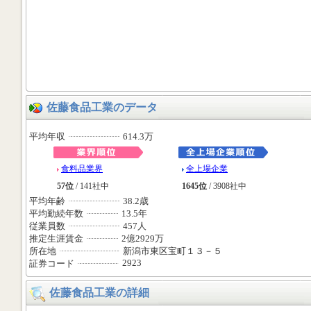
佐藤食品工業のデータ
平均年収
614.3万
食料品業界
全上場企業
57位
/ 141社中
1645位
/ 3908社中
平均年齢
38.2歳
平均勤続年数
13.5年
従業員数
457人
推定生涯賃金
2億2929万
所在地
新潟市東区宝町１３－５
2923
証券コード
佐藤食品工業の詳細