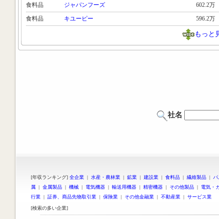
食料品
ジャパンフーズ
602.2万
食料品
キユーピー
596.2万
もっと
社名
[年収ランキング]
全企業
|
水産・農林業
|
鉱業
|
建設業
|
食料品
|
繊維製品
|
パ
属
|
金属製品
|
機械
|
電気機器
|
輸送用機器
|
精密機器
|
その他製品
|
電気・
行業
|
証券、商品先物取引業
|
保険業
|
その他金融業
|
不動産業
|
サービス業
[検索の多い企業]