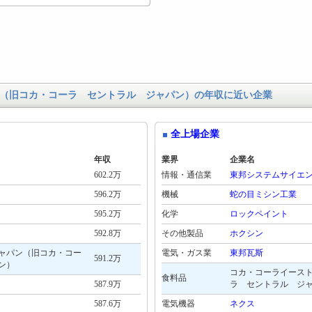
（旧コカ・コーラ セントラル ジャパン）の年収に近い企業
全上場企業
年収
業界
企業名
602.2万
情報・通信業
東邦システムサイエ
596.2万
機械
蛇の目ミシン工業
595.2万
化学
ロックペイント
592.8万
その他製品
ホクシン
ャパン（旧コカ・コー
電気・ガス業
東邦瓦斯
591.2万
ン）
コカ・コーライース
食料品
587.9万
ラ セントラル ジ
587.6万
電気機器
ネクス