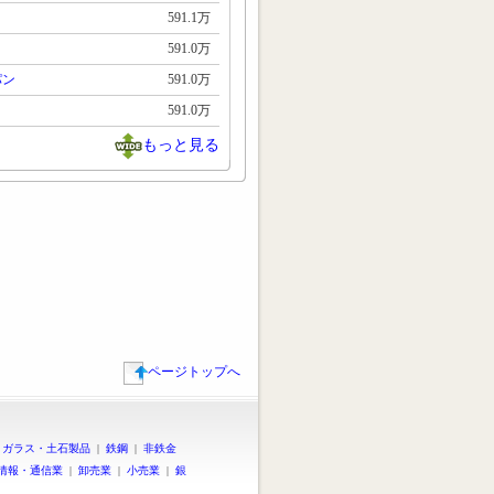
591.1万
591.0万
パン
591.0万
591.0万
もっと見る
ページトップへ
|
ガラス・土石製品
|
鉄鋼
|
非鉄金
情報・通信業
|
卸売業
|
小売業
|
銀