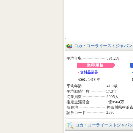
コカ・コーライーストジャパン
平均年収
591.2万
食料品業界
65位
/ 141社中
平均年齢
41.9歳
平均勤続年数
17.3年
従業員数
6995人
推定生涯賃金
1億9564万
所在地
神奈川県横浜
2580
証券コード
コカ・コーライーストジャパ