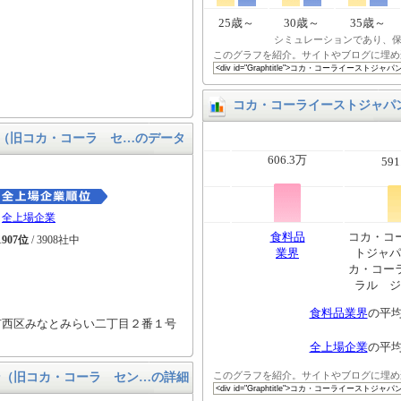
25歳～
30歳～
35歳～
シミュレーションであり、
このグラフを紹介。サイトやブログに埋め
コカ・コーライーストジャパ
（旧コカ・コーラ セ…のデータ
606.3万
591
全上場企業
食料品
コカ・コ
1907位
/ 3908社中
業界
トジャパ
カ・コー
ラル ジ
食料品業界
の平
市西区みなとみらい二丁目２番１号
全上場企業
の平
このグラフを紹介。サイトやブログに埋め
ン（旧コカ・コーラ セン…の詳細