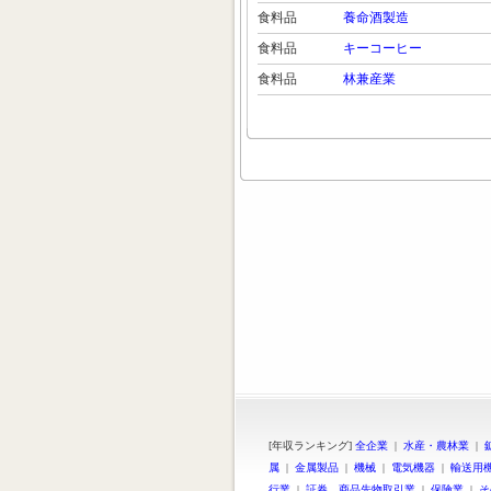
食料品
養命酒製造
食料品
キーコーヒー
食料品
林兼産業
[年収ランキング]
全企業
|
水産・農林業
|
属
|
金属製品
|
機械
|
電気機器
|
輸送用
行業
|
証券、商品先物取引業
|
保険業
|
そ