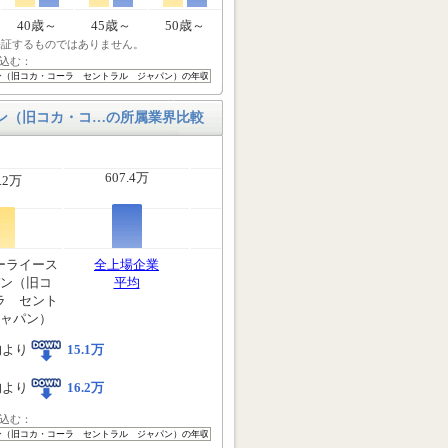
40歳～
45歳～
50歳～
保証するものではありません。
込む：
ン（旧コカ・コ…の所属業界比較
607.4万
.2万
ーライース
全上場企業
ン（旧コ
平均
ラ セント
ャパン）
均より
15.1万
均より
16.2万
込む：