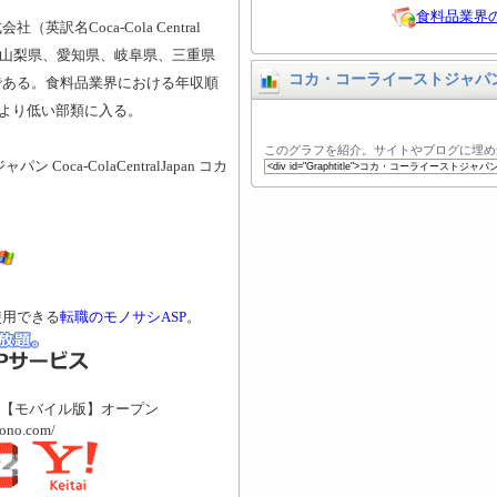
食料品業界
訳名Coca-Cola Central
静岡県、山梨県、愛知県、岐阜県、三重県
コカ・コーライーストジャパ
である。食料品業界における年収順
均より低い部類に入る。
このグラフを紹介。サイトやブログに埋め
oca-ColaCentralJapan コカ
使用できる
転職のモノサシASP
。
【モバイル版】オープン
mono.com/