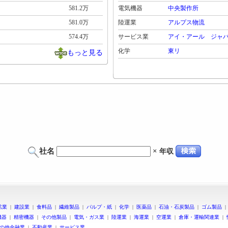
581.2万
電気機器
中央製作所
581.0万
陸運業
アルプス物流
574.4万
サービス業
アイ・アール ジャ
化学
東リ
もっと見る
社名
×
年収
鉱業
|
建設業
|
食料品
|
繊維製品
|
パルプ・紙
|
化学
|
医薬品
|
石油・石炭製品
|
ゴム製品
機器
|
精密機器
|
その他製品
|
電気・ガス業
|
陸運業
|
海運業
|
空運業
|
倉庫・運輸関連業
|
の他金融業
|
不動産業
|
サービス業