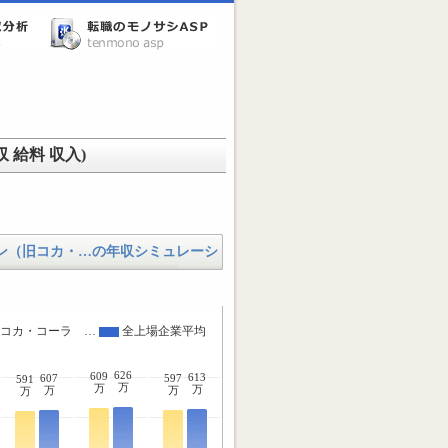
給料 収入)
ン（旧コカ・…の年収シミュレーシ
旧コカ・コーラ …
全上場企業平均
626
609
613
607
597
591
万
万
万
万
万
万