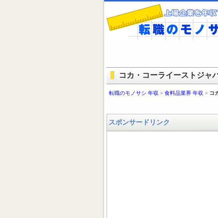
コカ・コーライーストジャパ
転職のモノサシ 年収
>
食料品業界 年収
>
コ
スポンサードリンク